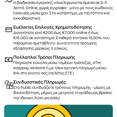
Η διαδικασία έγκρισης ολοκληρώνεται άμεσα σε 2-3
λεπτά. Online, χωρίς έγγραφα - μόνο με τους κωδικούς
taxis σας μέσω gov. Στο κατάστημα, με ταυτότητα και
εκκαθαριστικό.
Ευέλικτες Επιλογές Χρηματοδότησης
Δανειστείτε από €200 έως €7.000 online ή έως
€15.000 σε κατάστημα. Σταθερό επιτόκιο 15,50% που
παραμένει αμετάβλητο. Δυνατότητα πρόωρης
εξόφλησης μερικώς ή ολικώς.
Πολλαπλοί Τρόποι Πληρωμής
Πληρώστε εύκολα μέσω ταμείων τράπεζας, ATM,
easypay, winbank ή με ηλεκτρονική πληρωμή μέσω
link στο κινητό σας (πελάτες ΕΤΕ).
Συνδυαστικές Πληρωμές
Στα Public συνδυάζετε τρόπους πληρωμής - μέρος με
δανειοδότηση, μέρος με μετρητά. Η ομάδα μας βρίσκει
την ιδανική λύση για εσάς!