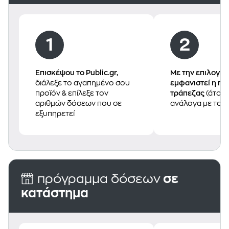
Επισκέψου το Public.gr,
Με την επιλογή 
διάλεξε το αγαπημένο σου
εμφανιστεί η π
πρoϊόν & επίλεξε τον
τράπεζας
(άτοκη
αριθμών δόσεων που σε
ανάλογα με του
εξυπηρετεί
πρόγραμμα δόσεων
σε
κατάστημα