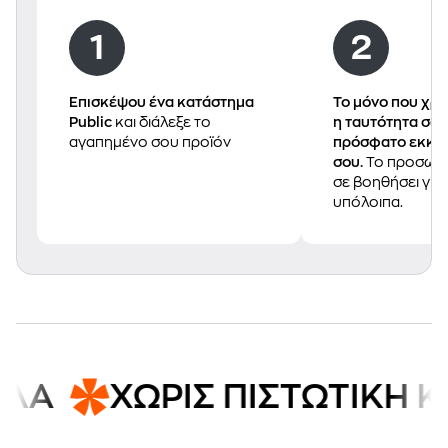
Επισκέψου ένα κατάστημα
Το μόνο που χρει
Public
και διάλεξε το
η ταυτότητα σου 
αγαπημένο σου πρoϊόν
πρόσφατο εκκαθ
σου.
Το προσωπι
σε βοηθήσει για 
υπόλοιπα.
ΧΩΡΙΣ ΠΙΣΤΩΤΙΚΗ ΚΑΡΤΑ