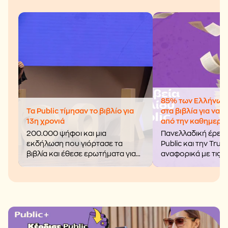
85% των Ελλήνων 
Τα Public τίμησαν το βιβλίο για
στα βιβλία για να
13η χρονιά
από την καθημερι
200.000 ψήφοι και μια
Πανελλαδική έρευν
εκδήλωση που γιόρτασε τα
Public και την Trub
βιβλία και έθεσε ερωτήματα για
αναφορικά με τις σ
το μέλλον της δημιουργίας.
τάσεις της ανάγνω