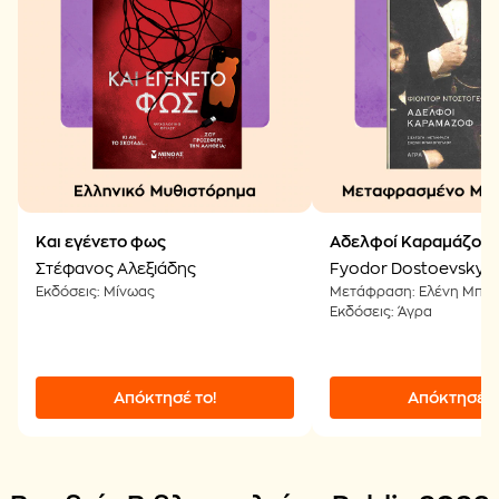
Και εγένετο φως
Αδελφοί Καραμάζοφ
Στέφανος Αλεξιάδης
Fyodor Dostoevsky
Εκδόσεις: Μίνωας
Μετάφραση: Ελένη Μπα
Εκδόσεις: Άγρα
Απόκτησέ το!
Απόκτησέ τ