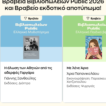
Βραβεία Βιβλιοπωλείων Public 2026
και Βραβείο εκδοτικό αποτύπωμα!
Η άλωση των Αθηνών από τις
Με λένε Άρια
αδερφές Γαργάρα
Άρια Παπανικολάου
Γιάννης Ξανθούλης
Εικονογράφηση: Παρασκευ
Χατζοπούλου
Εκδόσεις: Διόπτρα
Εκδόσεις: Ψυχογιός