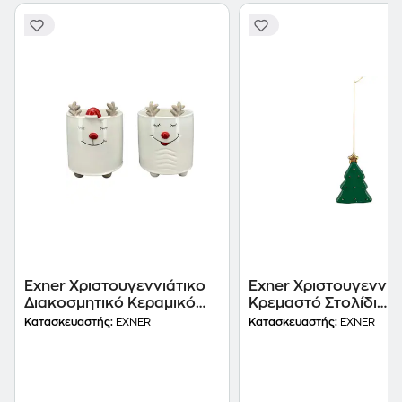
Exner Χριστουγεννιάτικο
Exner Χριστουγεννιά
Διακοσμητικό Κεραμικό
Κρεμαστό Στολίδι
Μπωλ - Τάρανδος
Κεραμικό - Δεντράκι
Κατασκευαστής:
EXNER
Κατασκευαστής:
EXNER
Πράσινο