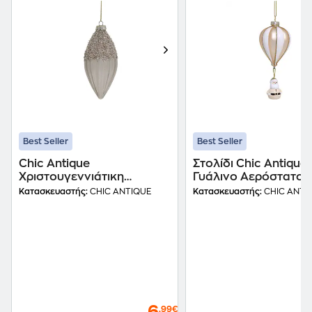
Best Seller
Best Seller
Chic Antique
Στολίδι Chic Antique
Χριστουγεννιάτικη
Γυάλινο Αερόστατο 
Κρεμαστή Μπάλα Γυάλινη
Κατασκευαστής:
CHIC ANTIQUE
Κατασκευαστής:
CHIC ANTI
Σταγόνα - Διάφανη
,99€