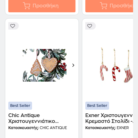
Προσθήκη
Προσθήκη
Best Seller
Best Seller
Chic Antique
Exner Χριστουγεννιά
Χριστουγεννιάτικο
Κρεμαστό Στολίδι -
Κρεμαστό Στολίδι -
Μπαστουνάκι
Κατασκευαστής:
CHIC ANTIQUE
Κατασκευαστής:
EXNER
Μπισκότο Καρδιά/ Δέντρο