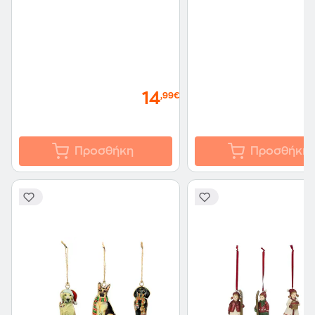
- 2 Τμχ
14
,99€
Προσθήκη
Προσθήκη