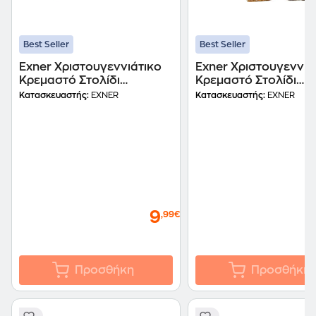
Best Seller
Best Seller
Exner Χριστουγεννιάτικο
Exner Χριστουγεννιά
Κρεμαστό Στολίδι
Κρεμαστό Στολίδι
Μεταλλικό - Κουδούνα
Κεραμικό - Μπισκότο
Κατασκευαστής:
EXNER
Κατασκευαστής:
EXNER
Σπιτάκι
9
,99€
Προσθήκη
Προσθήκη