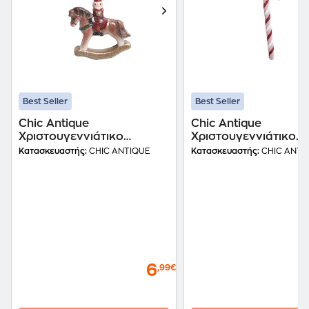
Best Seller
Best Seller
Chic Antique
Chic Antique
Χριστουγεννιάτικο
Χριστουγεννιάτικο
Κρεμαστό Στολίδι
Κρεμαστό Στολίδι
Κατασκευαστής:
CHIC ANTIQUE
Κατασκευαστής:
CHIC ANTI
Ακρυλικό - Αλογάκι
Ακρυλικό - Μπαστου
Vintage
Καραμέλα
6
,99€