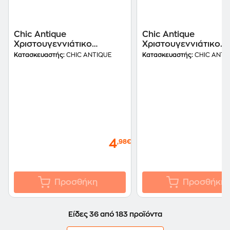
Chic Antique
Chic Antique
Χριστουγεννιάτικο
Χριστουγεννιάτικο
Κρεμαστό Στολίδι Ροζ
Κρεμαστό Στολίδι Ρο
Κατασκευαστής:
CHIC ANTIQUE
Κατασκευαστής:
CHIC ANTI
Γυάλινο - Μπουκάλι
Γυάλινο - Τριαντάφυ
Σαμπάνιας
4
,98€
Προσθήκη
Προσθήκη
Είδες 36 από 183 προϊόντα