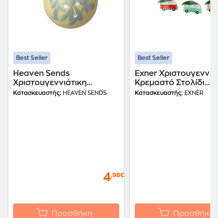
Best Seller
Best Seller
Heaven Sends
Exner Χριστουγεννιά
Χριστουγεννιάτικη
Κρεμαστό Στολίδι
Κρεμαστή Μπάλα Γκι -
Μεταλλικό - Βαν με
Κατασκευαστής:
HEAVEN SENDS
Κατασκευαστής:
EXNER
Μπεζ με Σχέδιο
Δεντράκι
4
,98€
Προσθήκη
Προσθήκη