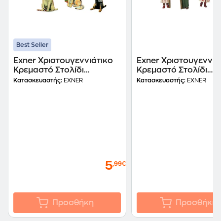
Best Seller
Exner Χριστουγεννιάτικο
Exner Χριστουγεννιά
Κρεμαστό Στολίδι
Κρεμαστό Στολίδι
Μεταλλικό - Σκυλάκι
Ακρυλικό - Παιδάκι
Κατασκευαστής:
EXNER
Κατασκευαστής:
EXNER
Vintage
5
,99€
Προσθήκη
Προσθήκη