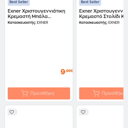
Best Seller
Best Seller
Exner Χριστουγεννιάτικη
Exner Χριστουγεννιά
Κρεμαστή Μπάλα
Κρεμαστό Στολίδι Κό
Κεραμική - Ριγέ
Κατασκευαστής:
EXNER
Κατασκευαστής:
EXNER
9
,99€
Προσθήκη
Προσθήκη