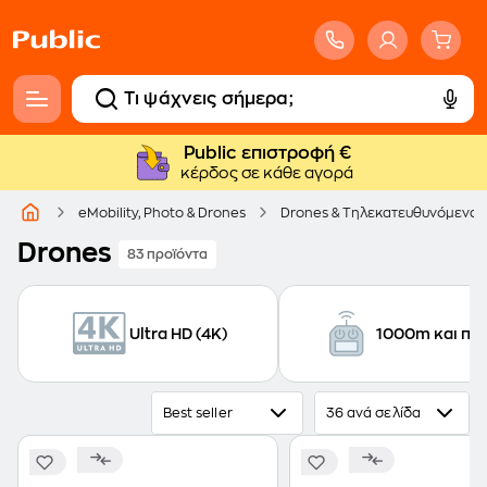
Public επιστροφή €
κέρδος σε κάθε αγορά
eMobility, Photo & Drones
Drones & Τηλεκατευθυνόμενα
Drones
83 προϊόντα
Ultra HD (4K)
1000m και πά
Best seller
36 ανά σελίδα