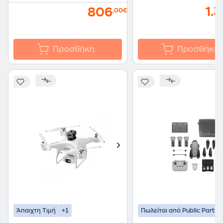
1.
806
,00€
Προσθήκη
Προσθήκη
+1
Άπαιχτη Τιμή
Πωλείται από Public Partne