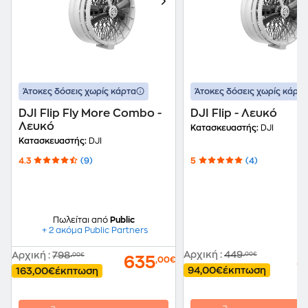
Άτοκες δόσεις χωρίς κάρτα
Άτοκες δόσεις χωρίς κάρτα
DJI Flip Fly More Combo -
DJI Flip - Λευκό
Λευκό
Κατασκευαστής:
DJI
Κατασκευαστής:
DJI
4.3
(9)
5
(4)
Πωλείται από
Public
+ 2 ακόμα Public Partners
Αρχική
:
449
Αρχική
:
798
,00€
,00€
3
635
,00€
94,00€
έκπτωση
163,00€
έκπτωση