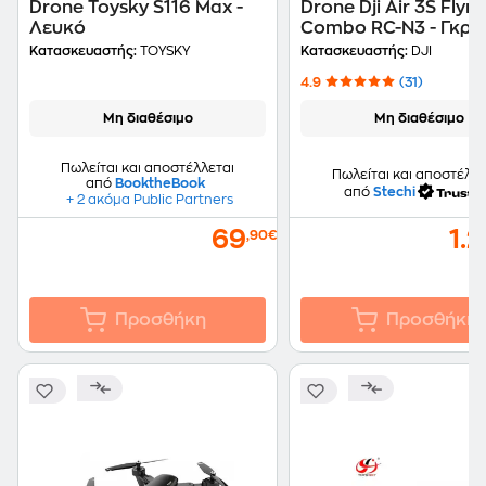
Drone Toysky S116 Max -
Drone Dji Air 3S Fly
Λευκό
Combo RC-N3 - Γκρι
Κατασκευαστής:
TOYSKY
Κατασκευαστής:
DJI
4.9
(31)
Μη διαθέσιμο
Μη διαθέσιμο
Πωλείται και αποστέλλεται
Πωλείται και αποστέλλε
από
BooktheBook
από
Stechi
+ 2 ακόμα Public Partners
69
1.
,90€
Προσθήκη
Προσθήκη