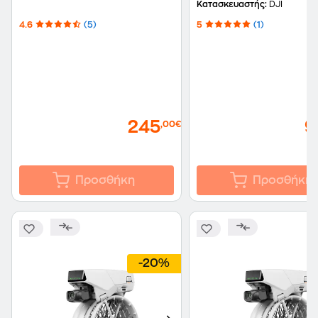
Κατασκευαστής:
DJI
4.6
(5)
5
(1)
245
9
,00€
Προσθήκη
Προσθήκη
-20%