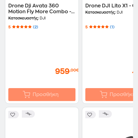
Drone Dji Avata 360
Drone DJI Lito X1 - G
Motion Fly More Combo -
Κατασκευαστής:
DJI
Γκρι
Κατασκευαστής:
DJI
5
(2)
5
(1)
959
4
,00€
Προσθήκη
Προσθήκη