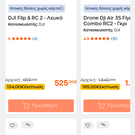
Άτοκες δόσεις χωρίς κάρτα
Άτοκες δόσεις χωρίς κάρτα
DJI Flip & RC 2 - Λευκό
Drone Dji Air 3S Fly
Combo RC2 - Γκρι
Κατασκευαστής:
DJI
Κατασκευαστής:
DJI
5
(4)
4.9
(31)
Αρχική
:
659
Αρχική
:
1.640
,00€
,00€
525
1.
,00€
134,00€
έκπτωση
165,00€
έκπτωση
Προσθήκη
Προσθήκη