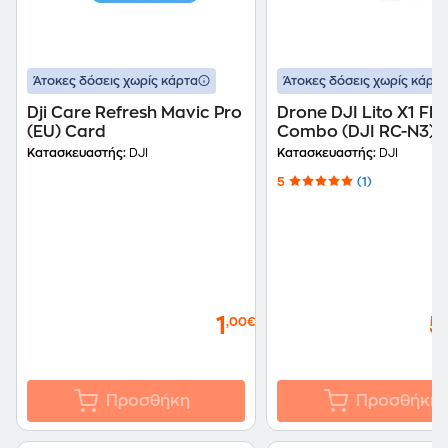
Άτοκες δόσεις χωρίς κάρτα
Άτοκες δόσεις χωρίς κάρτα
Dji Care Refresh Mavic Pro
Drone DJI Lito X1 Fly
(EU) Card
Combo (DJI RC-N3) -
Κατασκευαστής:
DJI
Κατασκευαστής:
DJI
5
(1)
1
5
,00€
Προσθήκη
Προσθήκη