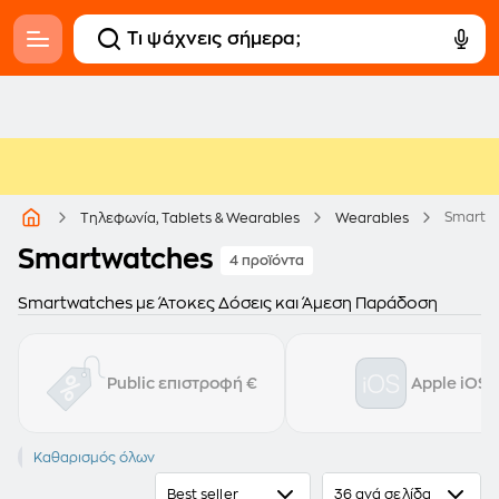
Smartw
Τηλεφωνία, Tablets & Wearables
Wearables
Smartwatches
4 προϊόντα
Smartwatches με Άτοκες Δόσεις και Άμεση Παράδοση
Public επιστροφή €
Apple iOS
SAMSUNG
Καθαρισμός όλων
Galaxy Watch Ultra (2025)
Best seller
36 ανά σελίδα