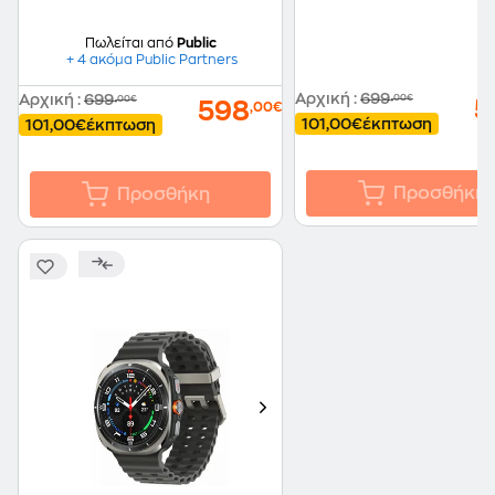
Πωλείται από
Public
+ 4 ακόμα Public Partners
Αρχική
:
699
Αρχική
:
699
,00€
,00€
5
598
,00€
101,00€
έκπτωση
101,00€
έκπτωση
Προσθήκη
Προσθήκη