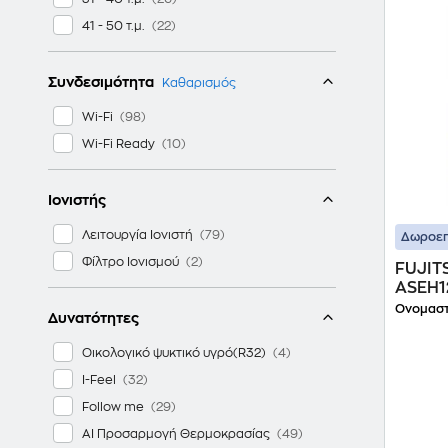
41 - 50 τ.μ.
Συνδεσιμότητα
Καθαρισμός
Wi-Fi
Wi-Fi Ready
Ιονιστής
Λειτουργία Ιονιστή
Δωροεπ
Φίλτρο Iονισμού
FUJITS
ASEH
Κλιματ
Ονομαστ
Δυνατότητες
A++/A+
Οικολογικό ψυκτικό υγρό(R32)
I-Feel
Follow me
AI Προσαρμογή Θερμοκρασίας