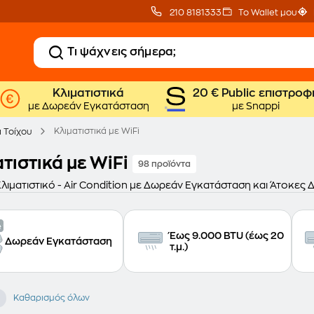
210 8181333
Το Wallet μου
Κλιματιστικά
20 € Public επιστροφ
με Δωρεάν Εγκατάσταση
με Snappi
Κλιματιστικά με WiFi
ά Τοίχου
τιστικά με WiFi
98 προϊόντα
Κλιματιστικό - Air Condition με Δωρεάν Εγκατάσταση και Άτοκες 
Έως 9.000 BTU (έως 20
Δωρεάν Εγκατάσταση
τ.μ.)
Καθαρισμός όλων