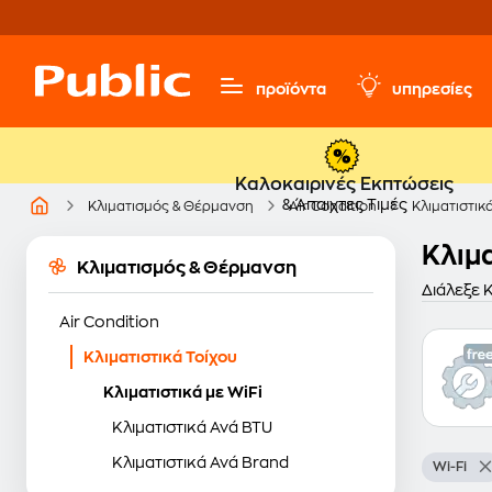
προϊόντα
υπηρεσίες
Καλοκαιρινές Εκπτώσεις
& Άπαιχτες Τιμές
Κλιματισμός & Θέρμανση
Air Condition
Κλιματιστικ
Κλιμα
Κλιματισμός & Θέρμανση
Διάλεξε 
Air Condition
Κλιματιστικά Τοίχου
Κλιματιστικά με WiFi
Κλιματιστικά Ανά BTU
Κλιματιστικά Ανά Brand
Wi-Fi