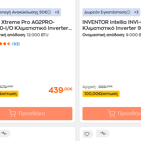
+3
+3
ιταγή Ανακύκλωσης 50€
Δωρεάν Εγκατάσταση
 Xtreme Pro AG2PRO-
INVENTOR Intellia INV
-I/O Κλιματιστικό Inverter
Κλιματιστικό Inverter
 BTU A++/A+++ με Ιονιστή &
A+++/A+++ με Ιονιστή &
ική απόδοση:
12.000 BTU
Ονομαστική απόδοση:
9.000 
(93)
479
,00€
Αρχική
:
669
,00€
439
,00€
έκπτωση
100,00€
έκπτωση
Προσθήκη
Προσθήκ