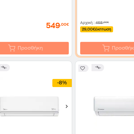
Αρχική
:
468
,00€
549
,00€
29,00€
έκπτωση
Προσθήκη
Προσθήκ
-8%