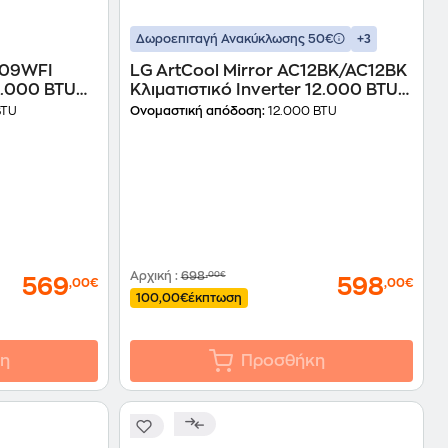
+3
Δωροεπιταγή Ανακύκλωσης 50€
I-09WFI
LG ArtCool Mirror AC12BK/AC12BK
 9.000 BTU
Κλιματιστικό Inverter 12.000 BTU
 WiFi
A++/A++ με Ιονιστή & WiFi
BTU
Ονομαστική απόδοση:
12.000 BTU
Αρχική
:
698
,00€
569
598
,00€
,00€
100,00€
έκπτωση
η
Προσθήκη