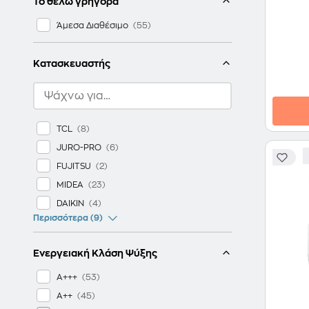
Το θέλω γρήγορα
Άμεσα Διαθέσιμο
Κατασκευαστής
TCL
JURO-PRO
FUJITSU
MIDEA
DAIKIN
Περισσότερα (9)
Ενεργειακή Κλάση Ψύξης
A+++
A++