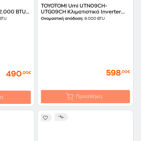
1
TOYOTOMI Umi UTN09CH-
12.000 BTU
UTG09CH Κλιματιστικό Inverter
9.000 BTU A+++/A+++ με Ιονιστή &
BTU
Ονομαστική απόδοση:
9.000 BTU
WiFi
598
,00€
490
,00€
Προσθήκη
η