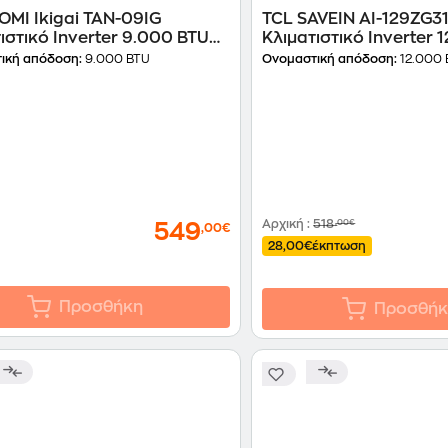
OMI Ikigai TAN-09IG
TCL SAVEIN AI-129ZG3
ιστικό Inverter 9.000 BTU
Κλιματιστικό Inverter 
++ με Ιονιστή & WiFi
A++/A+++ με WiFi
ική απόδοση:
9.000 BTU
Ονομαστική απόδοση:
12.000 
Αρχική
:
518
,00€
549
,00€
28,00€
έκπτωση
Προσθήκη
Προσθήκ