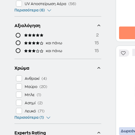
UV Αποστείρωση Αέρα
Περισσότερα (6)
Αξιολόγηση
2
15
και πάνω
15
και πάνω
Χρώμα
Ανθρακί
Μαύρο
Μπλε
Ασημί
Λευκό
Περισσότερα (1)
Δωρεάν
Experts Rating