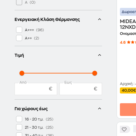
A
Δωροεπ
Ενεργειακή Κλάση Θέρμανσης
MIDEA
12NXD0
A+++
12.000
Ονομαστ
A++
WiFi
4.6
Τιμή
Από
Έως
Αρχική
:
€
€
40,00€
Για χώρους έως
16 - 20 τ.μ.
21 - 30 τ.μ.
31 - 40 τ.μ.