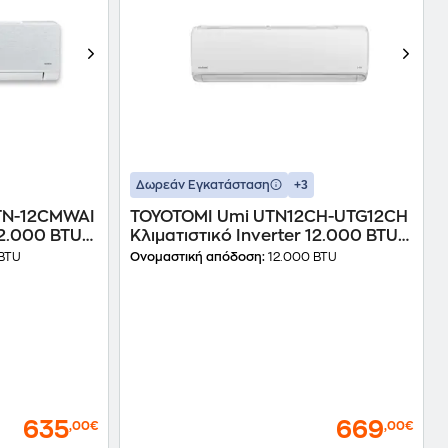
+3
Δωρεάν Εγκατάσταση
GTN-12CMWAI
TOYOTOMI Umi UTN12CH-UTG12CH
12.000 BTU
Κλιματιστικό Inverter 12.000 BTU
 WiFi
A+++/A+++ με Ιονιστή & WiFi
BTU
Ονομαστική απόδοση:
12.000 BTU
635
669
,00€
,00€