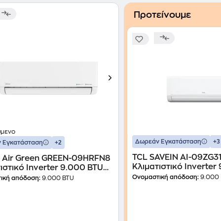
Προτείνουμε
ύμενο
+3
Δωρεάν Εγκατάσταση
+2
 Εγκατάσταση
TCL SAVEIN AI-09ZG3
 Air Green GREEN-09HRFN8
Κλιματιστικό Inverter
ιστικό Inverter 9.000 BTU
A++/A+++ με WiFi
+++ με Ιονιστή & WiFi
Ονομαστική απόδοση:
9.000
ική απόδοση:
9.000 BTU