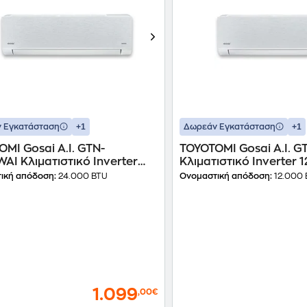
+1
+1
 Εγκατάσταση
Δωρεάν Εγκατάσταση
MI Gosai A.I. GTN-
TOYOTOMI Gosai A.I. 
I Κλιματιστικό Inverter
Κλιματιστικό Inverter 
 BTU A+++/A+++ με Ιονιστή
A+++/A+++ με Ιονιστή &
ική απόδοση:
24.000 BTU
Ονομαστική απόδοση:
12.000 
1.099
,00€