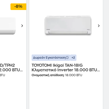
-8%
+2
Δωρεάν Εγκατάσταση
SD/TPH2
TOYOTOMI Ikigai TAN-18IG
12.000 BTU
Κλιματιστικό Inverter 18.000 BTU
A++/A+++ με Ιονιστή & WiFi
BTU
Ονομαστική απόδοση:
18.000 BTU