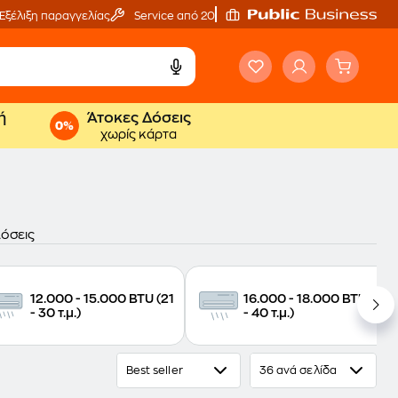
Εξέλιξη παραγγελίας
Service από 20'
ή
Άτοκες Δόσεις
χωρίς κάρτα
Δόσεις
12.000 - 15.000 BTU (21
16.000 - 18.000 BTU (31
- 30 τ.μ.)
- 40 τ.μ.)
Best seller
36 ανά σελίδα