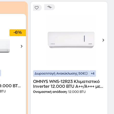
-6%
+4
Δωροεπιταγή Ανακύκλωσης 50€
1
OMNYS WNS-12R23 Κλιματιστικό
 9.000 BTU
Inverter 12.000 BTU A++/A+++ με
WiFi
 BTU
Ονομαστική απόδοση:
12.000 BTU