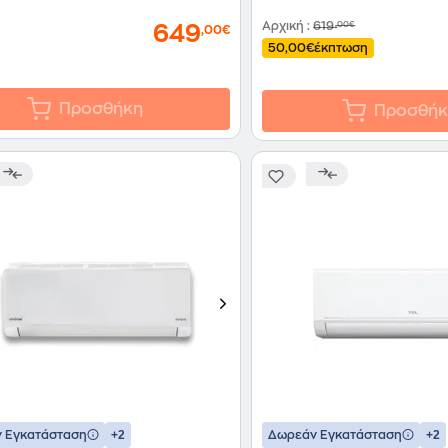
Αρχική
:
619
,00€
649
,00€
50,00€
έκπτωση
Προσθήκη
Προσθήκ
+2
+2
 Εγκατάσταση
Δωρεάν Εγκατάσταση