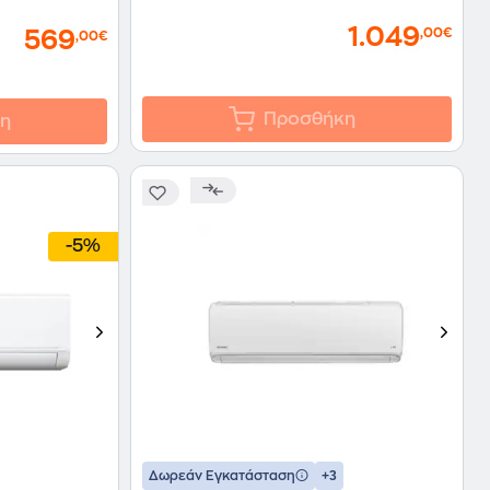
1.049
,00€
569
,00€
Προσθήκη
η
-5%
+3
Δωρεάν Εγκατάσταση