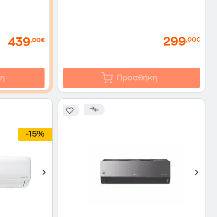
299
439
,00€
,00€
η
Προσθήκη
-15%