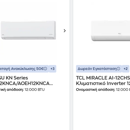
+3
+2
ιταγή Ανακύκλωσης 50€
Δωρεάν Εγκατάσταση
U KN Series
TCL MIRACLE AI-12CH
12KNCA/AOEH12KNCA
Κλιματιστικό Inverter 
ιστικό Inverter 12.000 BTU
A+++/A+++ με WiFi
ική απόδοση:
12.000 BTU
Ονομαστική απόδοση:
12.000 
++ με WiFi