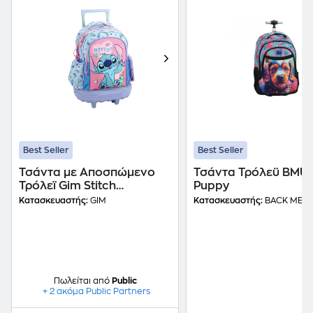
Best Seller
Best Seller
Τσάντα με Αποσπώμενο
Τσάντα Τρόλεϋ BMU
Τρόλεϊ Gim Stitch
Puppy
Scrapbook
Κατασκευαστής:
GIM
Κατασκευαστής:
BACK ME U
Πωλείται από
Public
+ 2 ακόμα Public Partners