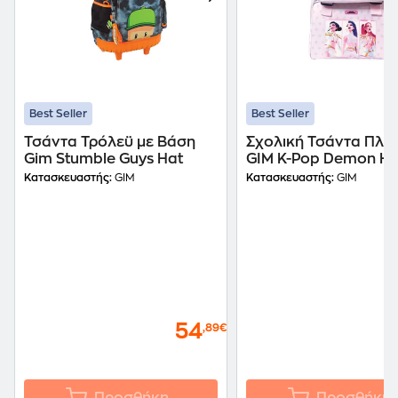
Best Seller
Best Seller
Τσάντα Τρόλεϋ με Βάση
Σχολική Τσάντα Πλά
Gim Stumble Guys Hat
GIM K-Pop Demon Hu
Pink Huntrix
Κατασκευαστής:
GIM
Κατασκευαστής:
GIM
54
,89€