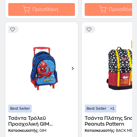
Προσθήκη
Προσθήκη
+1
Best Seller
Best Seller
Τσάντα Τρόλεϋ
Τσάντα Πλάτης Snoo
Προσχολική GIM
Peanuts Pattern
Spiderman
Κατασκευαστής:
GIM
Κατασκευαστής:
BACK ME U