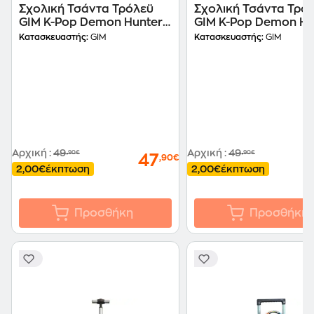
Σχολική Τσάντα Τρόλεϋ
Σχολική Τσάντα Τρό
GIM K-Pop Demon Hunters
GIM K-Pop Demon Hu
Purple Huntrix
Pink Huntrix
Κατασκευαστής:
GIM
Κατασκευαστής:
GIM
Αρχική
:
49
Αρχική
:
49
,90€
,90€
47
,90€
2,00€
έκπτωση
2,00€
έκπτωση
Προσθήκη
Προσθήκη