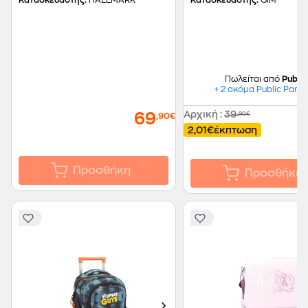
Κατασκευαστής:
HALLMARK
Κατασκευαστής:
GIM
Πωλείται από
Public
+ 2 ακόμα Public Partn
Αρχική
:
39
69
,90€
,90€
2,01€
έκπτωση
Προσθήκη
Προσθήκη