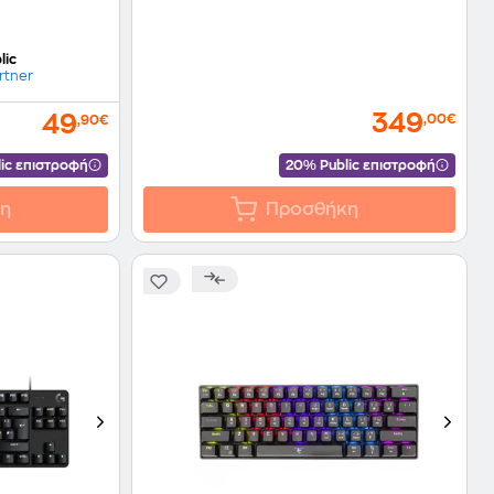
lic
rtner
349
49
,00€
,90€
ic επιστροφή
20% Public επιστροφή
η
Προσθήκη