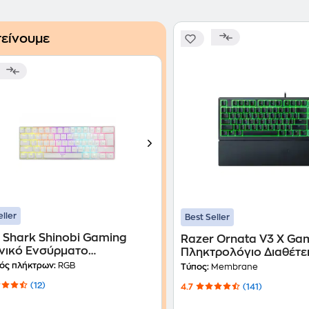
είνουμε
eller
Best Seller
 Shark Shinobi Gaming
Razer Ornata V3 Χ Ga
νικό Ενσύρματο
Πληκτρολόγιο Διαθέτει
τρολόγιο 60% με Outemu
ός πλήκτρων:
RGB
Τύπος:
Membrane
διακόπτες και RGB Λευκό
(12)
4.7
(141)