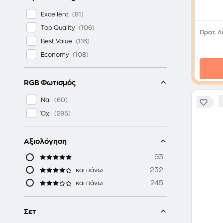
Excellent
Top Quality
Προτ. Λ
Best Value
Economy
RGB Φωτισμός
Ναι
Όχι
Αξιολόγηση
93
232
και πάνω
245
και πάνω
Σετ