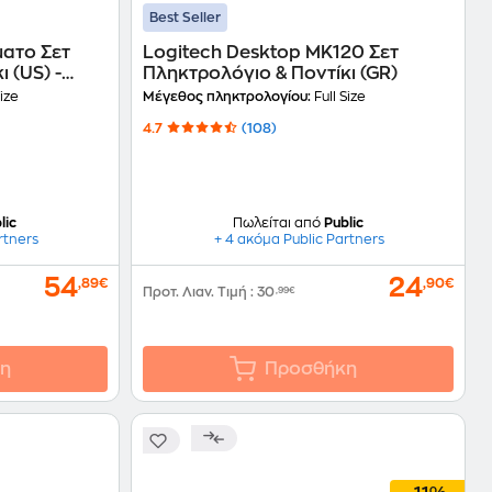
Best Seller
ατο Σετ
Logitech Desktop MK120 Σετ
 (US) -
Πληκτρολόγιο & Ποντίκι (GR)
Size
Μέγεθος πληκτρολογίου:
Full Size
4.7
(108)
lic
Πωλείται από
Public
rtners
+ 4 ακόμα Public Partners
54
24
,89€
,90€
Προτ. Λιαν. Τιμή
:
30
,99€
η
Προσθήκη