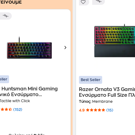
είνουμε
eller
Best Seller
 Huntsman Mini Gaming
Razer Ornata V3 Gami
νικό Ενσύρματο
Ενσύρματο Full Size Π
ρολόγιο 60% με Razer
(GR)
actile with Click
Τύπος:
Membrane
y διακόπτες και RGB (US)
(152)
4.9
(15)