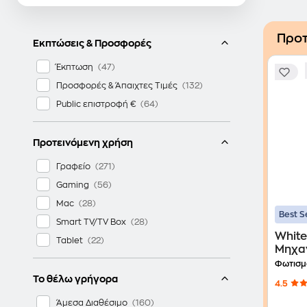
Προτ
Εκπτώσεις & Προσφορές
Έκπτωση
Προσφορές & Άπαιχτες Τιμές
Public επιστροφή €
Προτεινόμενη χρήση
Γραφείο
Gaming
Mac
Best S
Smart TV/TV Box
White
Tablet
Μηχα
Πληκ
Φωτισμ
Blue 
Το θέλω γρήγορα
4.5
(US)
Άμεσα Διαθέσιμο