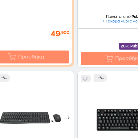
Πωλείται από
Pub
+ 1 ακόμα Public Pa
49
,90€
20% Publ
Προσθήκη
Προσθήκ