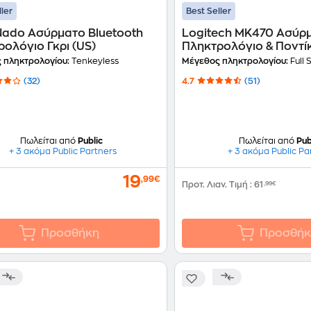
ller
Best Seller
 Nado Ασύρματο Bluetooth
Logitech MK470 Ασύρμ
ολόγιο Γκρι (US)
Πληκτρολόγιο & Ποντίκι
Graphite
 πληκτρολογίου:
Tenkeyless
Μέγεθος πληκτρολογίου:
Full 
(32)
4.7
(51)
Πωλείται από
Public
Πωλείται από
Pub
+ 3 ακόμα Public Partners
+ 3 ακόμα Public Pa
19
,99€
Προτ. Λιαν. Τιμή
:
61
,99€
Προσθήκη
Προσθήκ