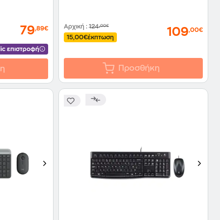
Αρχική
:
124
,00€
79
,89€
109
,00€
15,00€
έκπτωση
ic επιστροφή
Προσθήκη
η