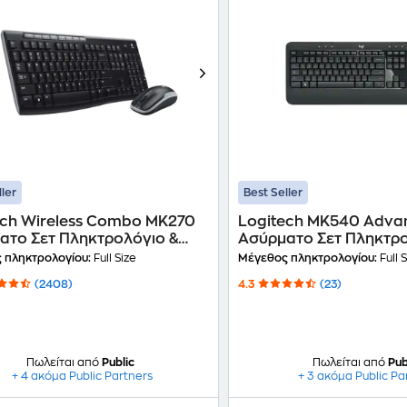
ller
Best Seller
ech Wireless Combo MK270
Logitech MK540 Adva
ατο Σετ Πληκτρολόγιο &
Ασύρματο Σετ Πληκτρο
ι (GR)
Ποντίκι (US)
 πληκτρολογίου:
Full Size
Μέγεθος πληκτρολογίου:
Full 
(2408)
4.3
(23)
Πωλείται από
Public
Πωλείται από
Pub
+ 4 ακόμα Public Partners
+ 3 ακόμα Public Pa