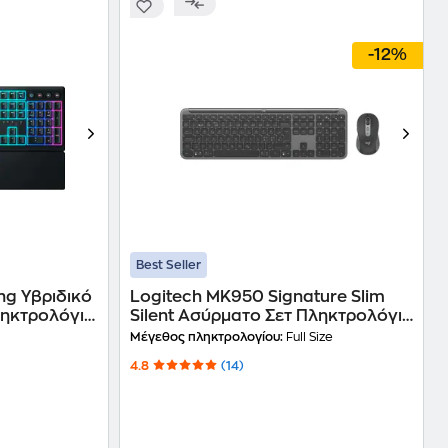
-12%
Best Seller
ng Υβριδικό
Logitech MK950 Signature Slim
ληκτρολόγιο
Silent Ασύρματο Σετ Πληκτρολόγιο
& Ποντίκι (US) - Graphite
Μέγεθος πληκτρολογίου:
Full Size
4.8
(14)