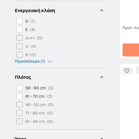
Ενεργειακή κλάση
D
Προτ. Λι
E
A+++
A
B
Περισσότερα (1)
Πλάτος
56 - 60 cm
61 - 70 cm
46 - 55 cm
71 - 80 cm
81 - 90 cm
Ύψος