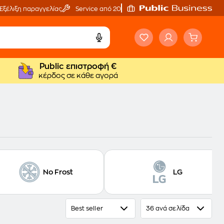
Εξέλιξη παραγγελίας
Service από 20'
Public επιστροφή €
κέρδος σε κάθε αγορά
No Frost
LG
Best seller
36 ανά σελίδα