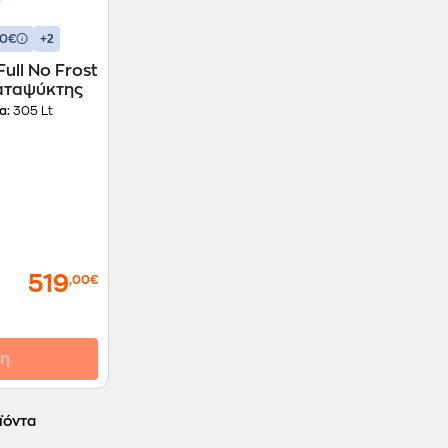
+2
30€
ll No Frost
ιοκαταψύκτης
α:
305 Lt
519
,00€
η
ϊόντα