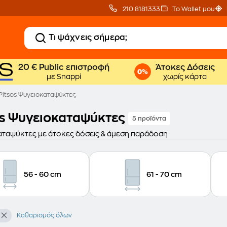
210 8181333
Το Wallet μου
20 € Public επιστροφή
Άτοκες Δόσεις
με Snappi
χωρίς κάρτα
Pitsos Ψυγειοκαταψύκτες
os Ψυγειοκαταψύκτες
5 προϊόντα
ταψύκτες με άτοκες δόσεις & άμεση παράδοση
56 - 60 cm
61 - 70 cm
Καθαρισμός όλων