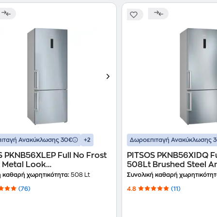
+2
ιταγή Ανακύκλωσης 30€
Δωροεπιταγή Ανακύκλωσης 
 PKNB56XLEP Full No Frost
PITSOS PKNB56XIDQ Ful
 Metal Look
508Lt Brushed Steel An
οκαταψύκτης
Ψυγειοκαταψύκτης
ή καθαρή χωρητικότητα:
508 Lt
Συνολική καθαρή χωρητικότητ
(76)
4.8
(11)