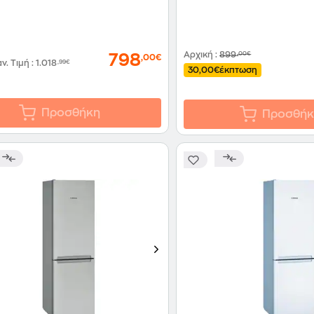
Αρχική
:
899
,00€
798
,00€
αν. Τιμή
:
1.018
,99€
30,00€
έκπτωση
Προσθήκη
Προσθήκ