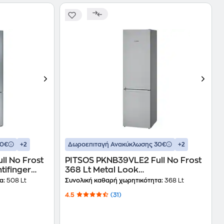
+2
+2
30€
Δωροεπιταγή Ανακύκλωσης 30€
l No Frost
PITSOS PKNB39VLE2 Full No Frost
tifinger
368 Lt Metal Look
Ψυγειοκαταψύκτης
α:
508 Lt
Συνολική καθαρή χωρητικότητα:
368 Lt
4.5
(31)