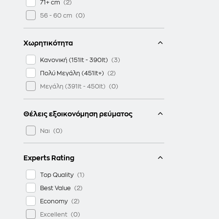
71+ cm
56 - 60 cm
Χωρητικότητα
Κανονική (151lt - 390lt)
Πολύ Μεγάλη (451lt+)
Μεγάλη (391lt - 450lt)
Θέλεις εξοικονόμηση ρεύματος
Ναι
Experts Rating
Top Quality
Best Value
Economy
Excellent