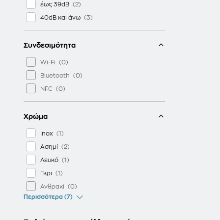
έως 39dB
40dB και άνω
Συνδεσιμότητα
Wi-Fi
Bluetooth
NFC
Χρώμα
Inox
Ασημί
Λευκό
Γκρι
Ανθρακί
Περισσότερα (7)