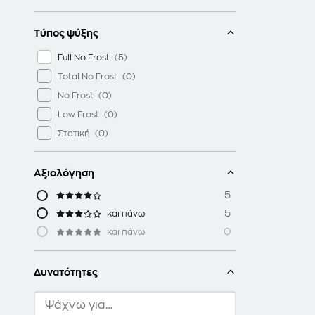
Τύπος ψύξης
Full No Frost
Total No Frost
No Frost
Low Frost
Στατική
Αξιολόγηση
5
5
και πάνω
0
και πάνω
Δυνατότητες