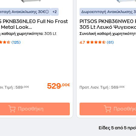
+2
ιταγή Ανακύκλωσης 30€
Δωροεπιταγή Ανακύκλωσης 
S PKNB36NLE0 Full No Frost
PITSOS PKNB36NWE0 Fu
 Metal Look
305 Lt Λευκό Ψυγε
οκαταψύκτης
ή καθαρή χωρητικότητα:
305 Lt
Συνολική καθαρή χωρητικότητ
(125)
4.7
(61)
529
,00€
αν. Τιμή
:
589
,00€
Προτ. Λιαν. Τιμή
:
569
,00€
Προσθήκη
Προσθήκ
Είδες 5 από 5 προ