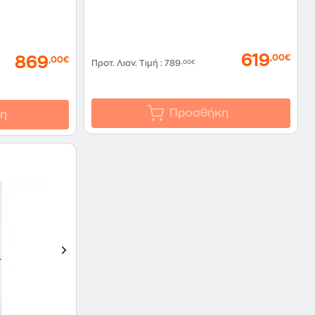
619
,00€
869
,00€
Προτ. Λιαν. Τιμή
:
789
,00€
Προσθήκη
η