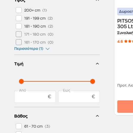
200+ cm
Δωροεπ
191 - 199 cm
PITSO
305 Lt
181 - 190 cm
Ψυγει
Συνολικ
171 - 180 cm
4.6
161 - 170 cm
Περισσότερα (1)
Τιμή
Προτ. Λι
Από
Έως
€
€
Βάθος
61 - 70 cm