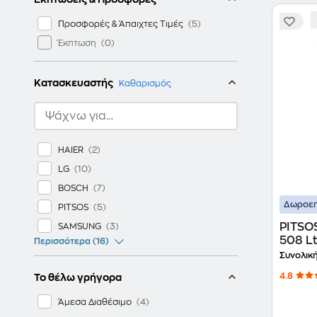
Προσφορές & Άπαιχτες Τιμές
Έκπτωση
Κατασκευαστής
Καθαρισμός
HAIER
LG
BOSCH
Δωροεπ
PITSOS
PITSOS
SAMSUNG
508 Lt
Περισσότερα (16)
Ψυγει
Συνολικ
4.8
Το θέλω γρήγορα
Άμεσα Διαθέσιμο