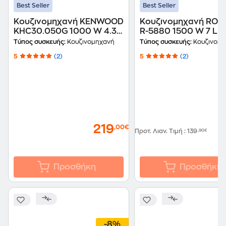
Best Seller
Best Seller
Κουζινομηχανή KENWOOD
Κουζινομηχανή RO
KHC30.050G 1000 W 4.3 L
R-5880 1500 W 7 L 
Γκρι
Τύπος συσκευής:
Κουζινομηχανή
Τύπος συσκευής:
Κουζινομη
5
(2)
5
(2)
219
,00€
Προτ. Λιαν. Τιμή
:
139
,90€
Προσθήκη
Προσθήκη
-8%