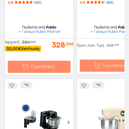
4.8
(20)
4.6
(84)
Πωλείται από
Public
Πωλείται από
Public
+ 1 ακόμα Public Partner
+ 1 ακόμα Public Part
Αρχική
:
380
,00€
1
328
,00€
Προτ. Λιαν. Τιμή
:
249
,90€
52,00€
έκπτωση
Προσθήκη
Προσθήκη