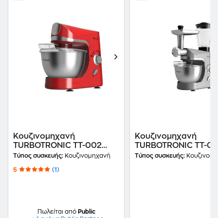
Κουζινομηχανή
Κουζινομηχανή
TURBOTRONIC TT-002
TURBOTRONIC TT-00
1500 W 4.5 L Κόκκινο
2000 W 4.5 L Ασημί
Τύπος συσκευής:
Κουζινομηχανή
Τύπος συσκευής:
Κουζινομη
5
(1)
Πωλείται από
Public