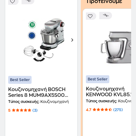
Προτείνουμε
Best Seller
Best Seller
Κουζινομηχανή
Κουζινομηχανή BOSCH
KENWOOD KVL85.12
Series 8 MUM9AX5S00
με Ενσωματωμένη
1600 W 5.5 L Ασημί
Τύπος συσκευής:
Κουζινομ
Τύπος συσκευής:
Κουζινομηχανή
Ζυγαριά 1200 W 7 L
4.7
(275)
5
(3)
Ασημί