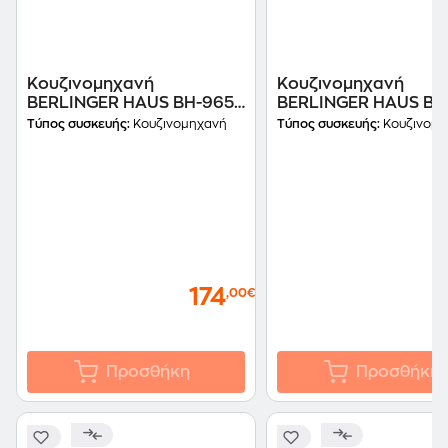
Κουζινομηχανή
Κουζινομηχανή
BERLINGER HAUS BH-9651
BERLINGER HAUS BH
1300 W 6 L Μαύρο
1300 W 6 L Μαύρο
Τύπος συσκευής:
Κουζινομηχανή
Τύπος συσκευής:
Κουζινομη
174
,00€
Προσθήκη
Προσθήκη