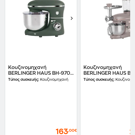
Κουζινομηχανή
Κουζινομηχανή
BERLINGER HAUS BH-9708
BERLINGER HAUS BH
1300 W 6 L Πράσινο
1500 W 5.5 L Taupe
Τύπος συσκευής:
Κουζινομηχανή
Τύπος συσκευής:
Κουζινομη
163
2
,00€