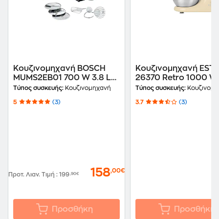
Κουζινομηχανή BOSCH
Κουζινομηχανή ESTI
MUMS2EB01 700 W 3.8 L
26370 Retro 1000 W
Μαύρο
Κάδο 5 L Κρεμ
Τύπος συσκευής:
Κουζινομηχανή
Τύπος συσκευής:
Κουζινομη
5
(3)
3.7
(3)
158
,00€
Προτ. Λιαν. Τιμή
:
199
,90€
Προσθήκη
Προσθήκη