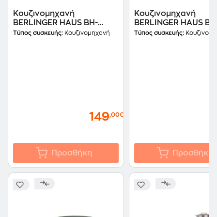
Κουζινομηχανή
Κουζινομηχανή
BERLINGER HAUS BH-
BERLINGER HAUS BH
9498 1000 W 4.5 L Μαύρο
9509 1300 W 6 L Μπ
Τύπος συσκευής:
Κουζινομηχανή
Τύπος συσκευής:
Κουζινομη
149
,00€
Προσθήκη
Προσθήκη