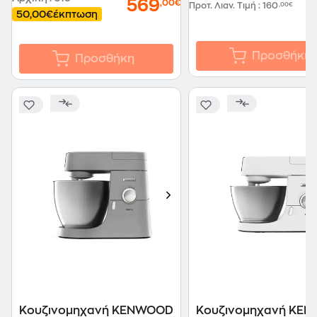
1
569
,00€
Προτ. Λιαν. Τιμή
:
160
,00€
50,00€
έκπτωση
Προσθήκη
Προσθήκη
Κουζινομηχανή KENWOOD
Κουζινομηχανή KE