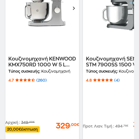
Κουζινομηχανή KENWOOD
Κουζινομηχανή SEN
KMX750RD 1000 W 5 L
STM 7900SS 1500 W 
Inox
Γκρι
Τύπος συσκευής:
Κουζινομηχανή
Τύπος συσκευής:
Κουζινομη
4.7
(260)
4.8
(4)
Αρχική
:
349
,00€
3
329
,00€
Προτ. Λιαν. Τιμή
:
494
,76€
20,00€
έκπτωση