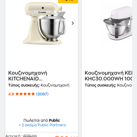
Κουζινομηχανή
Κουζινομηχανή KE
KITCHENAID
KHC30.000WH 100
5KSM175PSEAC 300 W 4.8
4.3 L Λευκό
Τύπος συσκευής:
Κουζινομηχανή
Τύπος συσκευής:
Κουζινομη
L Κρεμ
4.9
(2067)
Πωλείται από
Public
+ 2 ακόμα Public Partners
Αρχική
:
619
,00€