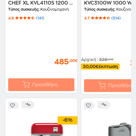
CHEF XL KVL4110S 1200 W
KVC3100W 1000 W 4
6.7 L Ασημί
Λευκό
Τύπος συσκευής:
Κουζινομηχανή
Τύπος συσκευής:
Κουζινομη
4.6
(141)
4.7
(514)
Αρχική
:
329
,00€
485
,00€
2
30,00€
έκπτωση
Προσθήκη
Προσθήκη
-6%