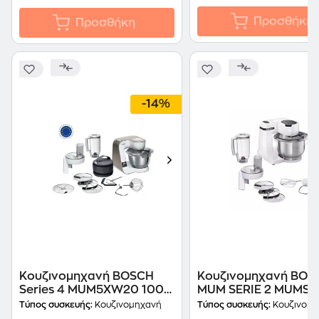
Προσθήκη
Προσθήκη
-14%
Κουζινομηχανή BOSCH
Κουζινομηχανή BOS
Series 4 MUM5XW20 1000
MUM SERIE 2 MUMS
W 3.9 L Λευκό
700 W 3.8 L Λευκό
Τύπος συσκευής:
Κουζινομηχανή
Τύπος συσκευής:
Κουζινομη