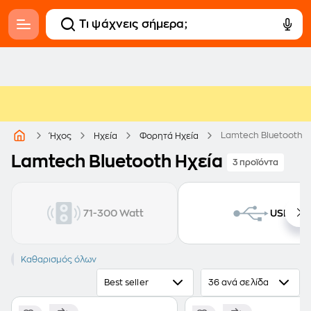
Lamtech Bluetooth Η
Ήχος
Ηχεία
Φορητά Ηχεία
Lamtech Bluetooth Ηχεία
3 προϊόντα
71-300 Watt
USB
LAMTECH
Καθαρισμός όλων
Bluetooth
Best seller
36 ανά σελίδα