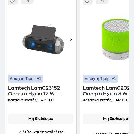
+1
+1
Άπαιχτη Τιμή
Άπαιχτη Τιμή
Lamtech Lam023152
Lamtech Lam02026
Φορητό Ηχείο 12 W -
Φορητό Ηχείο 3 W -
Μαύρο/Ασημί
Πράσινο
Κατασκευαστής:
LAMTECH
Κατασκευαστής:
LAMTECH
Μη διαθέσιμο
Μη διαθέσιμο
Πωλείται και αποστέλλεται