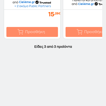
Πωλείται και αποστέλλε
από
Ciel4me.gr
από
Ciel4me.gr
+ 2 ακόμα Public Partners
15
,28€
Προσθήκη
Προσθήκη
Είδες 3 από 3 προϊόντα