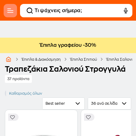
Έπιπλα γραφείου -30%
Έπιπλα & Διακόσμηση
Έπιπλα Σπιτιού
Έπιπλα Σαλονιο
Τραπεζάκια Σαλονιού Στρογγυλά
37 προϊόντα
Τραπεζάκι σαλονιού
Καθαρισμός όλων
Στρογγυλό
Best seller
36 ανά σελίδα