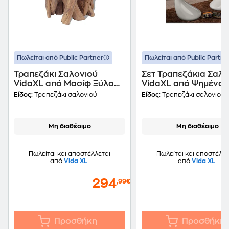
Πωλείται από Public Partner
Πωλείται από Public Partne
Τραπεζάκι Σαλονιού
Σετ Τραπεζάκια Σαλο
VidaXL από Μασίφ Ξύλο
VidaXL από Ψημένο 
Teak 50x40cm - Καφέ
42x55cm 2 Τμχ - Λε
Είδος:
Τραπεζάκι σαλονιού
Είδος:
Τραπεζάκι σαλονιού
Μη διαθέσιμο
Μη διαθέσιμο
Πωλείται και αποστέλλεται
Πωλείται και αποστέλλε
από
Vida XL
από
Vida XL
294
,99€
Προσθήκη
Προσθήκη