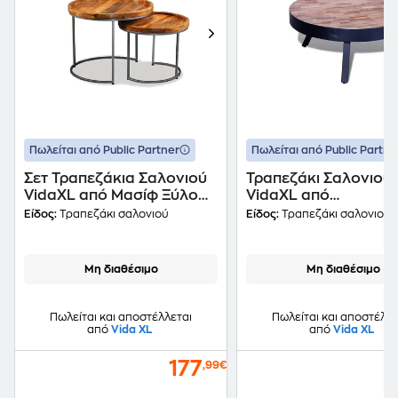
Πωλείται από Public Partner
Πωλείται από Public Partne
Σετ Τραπεζάκια Σαλονιού
Τραπεζάκι Σαλονιού
VidaXL από Μασίφ Ξύλο
VidaXL από
Μάνγκο 2 Τμχ - Καφέ
Ανακυκλωμένο Ξύλο
Είδος:
Τραπεζάκι σαλονιού
Είδος:
Τραπεζάκι σαλονιού
76x31cm - Μαύρο
Μη διαθέσιμο
Μη διαθέσιμο
Πωλείται και αποστέλλεται
Πωλείται και αποστέλλε
από
Vida XL
από
Vida XL
177
,99€