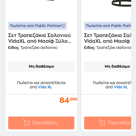
Πωλείται από Public Partner
Πωλείται από Public Partne
Σετ Τραπεζάκια Σαλονιού
Σετ Τραπεζάκια Σαλο
VidaXL από Μασίφ Ξύλο
VidaXL από Μασίφ Ξ
Ακακίας 2 Τμχ - Καφέ
Μάνγκο 2 Τμχ - Καφέ
Είδος:
Τραπεζάκι σαλονιού
Είδος:
Τραπεζάκι σαλονιού
Μαύρο
Μη διαθέσιμο
Μη διαθέσιμο
Πωλείται και αποστέλλεται
Πωλείται και αποστέλλε
από
Vida XL
από
Vida XL
84
,99€
Προσθήκη
Προσθήκη