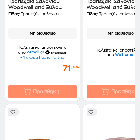
Τραπεζάκι Σαλονιού
Τραπεζάκι Σαλονιού
Woodwell από Ξύλο
Woodwell από Ξύλο
Ακακίας 33x32x30cm -
Ακακίας 58x56x30cm
Είδος:
Τραπεζάκι σαλονιού
Είδος:
Τραπεζάκι σαλονιού
Καφέ
Καφέ
Μη διαθέσιμο
Μη διαθέσιμο
Πωλείται και αποστέλλεται
Πωλείται και αποστέλλε
από
24mall.gr
από
Welhome
+ 1 ακόμα Public Partner
71
,00€
Προσθήκη
Προσθήκη