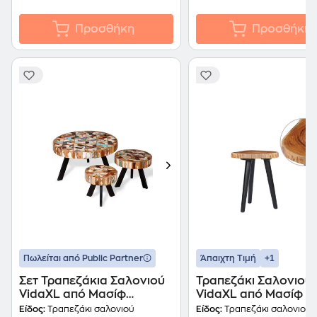
Προσθήκη
Προσθήκη
+1
Πωλείται από Public Partner
Άπαιχτη Τιμή
Σετ Τραπεζάκια Σαλονιού
Τραπεζάκι Σαλονιού
VidaXL από Μασίφ
VidaXL από Μασίφ Ξ
Ανακυκλωμένο Ξύλο 3
Teak 40x45cm - Κα
Είδος:
Τραπεζάκι σαλονιού
Είδος:
Τραπεζάκι σαλονιού