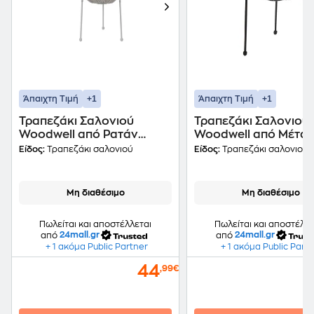
+1
+1
Άπαιχτη Τιμή
Άπαιχτη Τιμή
Τραπεζάκι Σαλονιού
Τραπεζάκι Σαλονιού
Woodwell από Ρατάν
Woodwell από Μέτα
Acapulco C43704
Πλαστικό C35948
Είδος:
Τραπεζάκι σαλονιού
Είδος:
Τραπεζάκι σαλονιού
50x50cm - Λευκό
50x50x50cm - Μαύρ
Μη διαθέσιμο
Μη διαθέσιμο
Πωλείται και αποστέλλεται
Πωλείται και αποστέλλε
από
24mall.gr
από
24mall.gr
+ 1 ακόμα Public Partner
+ 1 ακόμα Public Part
44
,99€