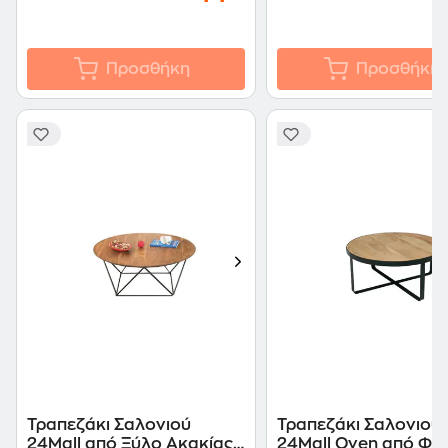
Προσθήκη
Προσθήκη
Τραπεζάκι Σαλονιού
Τραπεζάκι Σαλονιού
24Mall από Ξύλο Ακακίας
24Mall Oven από Φυ