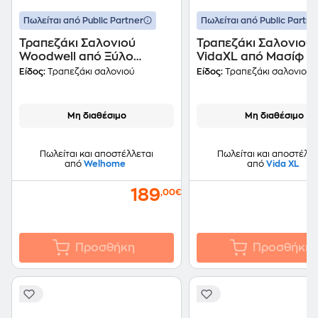
Πωλείται από Public Partner
Πωλείται από Public Partne
Τραπεζάκι Σαλονιού
Τραπεζάκι Σαλονιού
Woodwell από Ξύλο
VidaXL από Μασίφ Ξ
Ακακίας 70x65x33cm -
Teak και Συνθετική Ρ
Είδος:
Τραπεζάκι σαλονιού
Είδος:
Τραπεζάκι σαλονιού
Καφέ
40x45cm - Καφέ
Μη διαθέσιμο
Μη διαθέσιμο
Πωλείται και αποστέλλεται
Πωλείται και αποστέλλε
από
Welhome
από
Vida XL
189
,00€
Προσθήκη
Προσθήκη