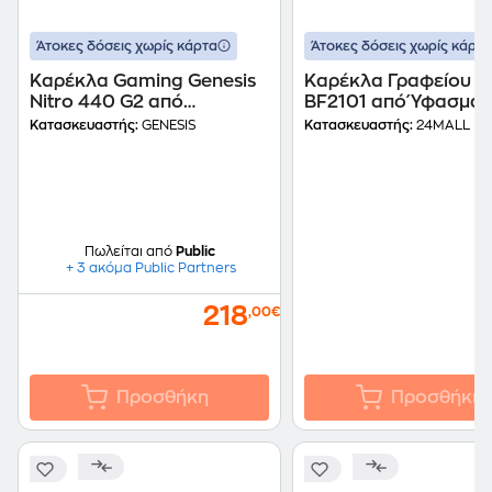
Άτοκες δόσεις χωρίς κάρτα
Άτοκες δόσεις χωρίς κάρτα
Καρέκλα Gaming Genesis
Καρέκλα Γραφείου 2
Nitro 440 G2 από
BF2101 από Ύφασμα 
Δερματίνη & Ύφασμα - Γκρι
Μαύρη
Κατασκευαστής:
GENESIS
Κατασκευαστής:
24MALL
Πωλείται από
Public
+ 3 ακόμα Public Partners
218
,00€
Προσθήκη
Προσθήκη