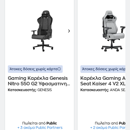
Άτοκες δόσεις χωρίς κάρτα
Άτοκες δόσεις χωρίς κάρτα
Gaming Καρέκλα Genesis
Καρέκλα Gaming An
Nitro 550 G2 Υφασματινη/
Seat Kaiser 4 V2 XLa
Δερμάτινη Μαύρη/Γκρι
με 6D Μπράτσα
Κατασκευαστής:
GENESIS
Κατασκευαστής:
ANDA SEAT
Υφασμάτινη - Γκρι
Πωλείται από
Public
Πωλείται από
Public
+ 3 ακόμα Public Partners
+ 2 ακόμα Public Partn