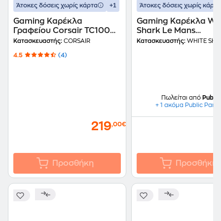
+1
Άτοκες δόσεις χωρίς κάρτα
Άτοκες δόσεις χωρίς κάρτα
Gaming Καρέκλα
Gaming Καρέκλα Wh
Γραφείου Corsair TC100
Shark Le Mans
Relaxed Υφασμάτινη -
Υφασμάτινη - Μαύρο
Κατασκευαστής:
CORSAIR
Κατασκευαστής:
WHITE SHA
Γκρι/Μαύρο
Λευκό
4.5
(4)
Πωλείται από
Public
+ 1 ακόμα Public Part
219
,00€
Προσθήκη
Προσθήκη