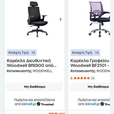
+1
+1
Άπαιχτη Τιμή
Άπαιχτη Τιμή
Καρέκλα Διευθυντική
Καρέκλα Γραφείου
Woodwell Bf8900 από
Woodwell BF2101 - F
Ύφασμα - Μαύρη
Υφασμάτινη - Μωβ/
Κατασκευαστής:
WOODWELL
Κατασκευαστής:
WOODWEL
5
(1)
Μη διαθέσιμο
Μη διαθέσιμο
Πωλείται και αποστέλλεται
Πωλείται και αποστέλλε
από
24mall.gr
από
24mall.gr