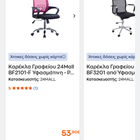
Άτοκες δόσεις χωρίς κάρτα
Άτοκες δόσεις χωρίς κάρτα
Καρέκλα Γραφείου 24Mall
Καρέκλα Γραφείου 2
BF2101-F Υφασμάτινη - Ροζ
BF3201 από Ύφασμα
/ Μαύρη
- Μαύρη
Κατασκευαστής:
24MALL
Κατασκευαστής:
24MALL
5
(1)
53
,90€