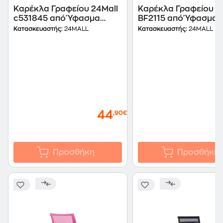
Καρέκλα Γραφείου 24Mall
Καρέκλα Γραφείου 2
c531845 από Ύφασμα
BF2115 από Ύφασμα 
Mesh - Μπλε/Μαύρη
Μαύρη
Κατασκευαστής:
24MALL
Κατασκευαστής:
24MALL
44
1
,90€
Προσθήκη
Προσθήκη