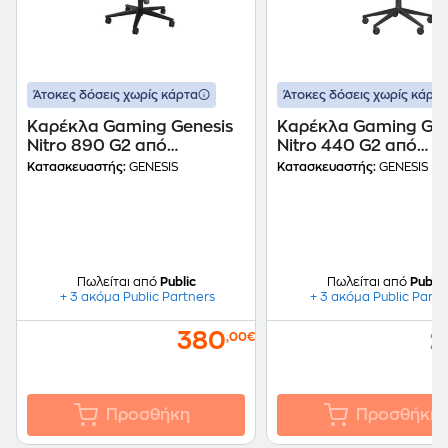
Άτοκες δόσεις χωρίς κάρτα
Άτοκες δόσεις χωρίς κάρτα
Καρέκλα Gaming Genesis
Καρέκλα Gaming Gen
Nitro 890 G2 από
Nitro 440 G2 από
Δερματίνη & Ύφασμα -
Δερματίνη & Ύφασμα
Κατασκευαστής:
GENESIS
Κατασκευαστής:
GENESIS
Μαύρη/ Γκρι
- Μαύρη
Πωλείται από
Public
Πωλείται από
Public
+ 3 ακόμα Public Partners
+ 3 ακόμα Public Partn
380
2
,00€
Προσθήκη
Προσθήκη