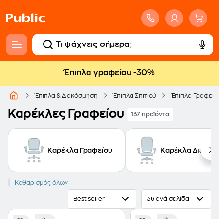
Έπιπλα γραφείου -30%
Έπιπλα & Διακόσμηση
Έπιπλα Σπιτιού
Έπιπλα Γραφείο
Καρέκλες Γραφείου
137 προϊόντα
Καρέκλα Γραφείου
Καρέκλα Διευθυν
Ύφασμα
Καθαρισμός όλων
Μεταλλική βάση
Βάση αλουμινίου
Best seller
36 ανά σελίδα