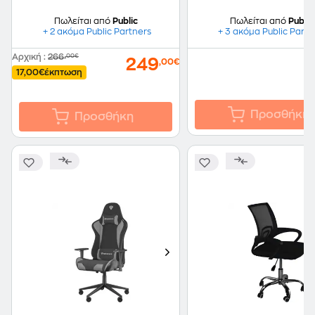
Πωλείται από
Public
Πωλείται από
Public
+ 2 ακόμα Public Partners
+ 3 ακόμα Public Partn
Αρχική
:
266
,00€
3
249
,00€
17,00€
έκπτωση
Προσθήκη
Προσθήκη