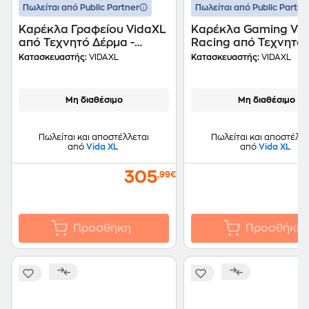
Πωλείται από Public Partner
Πωλείται από Public Partne
Καρέκλα Γραφείου VidaXL
Καρέκλα Gaming Vi
από Τεχνητό Δέρμα -
Racing από Τεχνητό
Λευκή/Καφέ
Δέρμα - Μαύρη/Κόκκ
Κατασκευαστής:
VIDAXL
Κατασκευαστής:
VIDAXL
Μη διαθέσιμο
Μη διαθέσιμο
Πωλείται και αποστέλλεται
Πωλείται και αποστέλλε
από
Vida XL
από
Vida XL
305
,99€
Προσθήκη
Προσθήκη