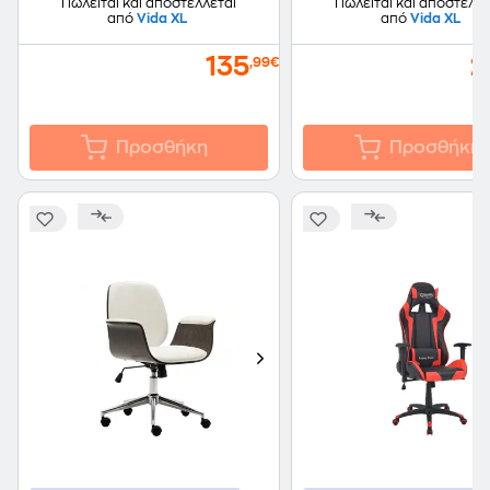
Πωλείται και αποστέλλεται
Πωλείται και αποστέλλε
από
Vida XL
από
Vida XL
135
2
,99€
Προσθήκη
Προσθήκη