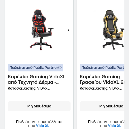
Πωλείται από Public Partner
Πωλείται από Public Partne
Καρέκλα Gaming VidaXL
Καρέκλα Gaming
από Τεχνητό Δέρμα -
Γραφείου VidaXL 20
Μαύρη/Κόκκινη
από Τεχνητό Δέρμα -
Κατασκευαστής:
VIDAXL
Κατασκευαστής:
VIDAXL
Χρυσή
Μη διαθέσιμο
Μη διαθέσιμο
Πωλείται και αποστέλλεται
Πωλείται και αποστέλλε
από
Vida XL
από
Vida XL