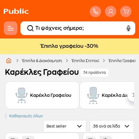
Έπιπλα γραφείου -30%
Έπιπλα & Διακόσμηση
Έπιπλα Σπιτιού
Έπιπλα Γραφείο
Καρέκλες Γραφείου
74 προϊόντα
Καρέκλα Γραφείου
Καρέκλα Διευθυν
VIDAXL
Καθαρισμός όλων
Best seller
36 ανά σελίδα