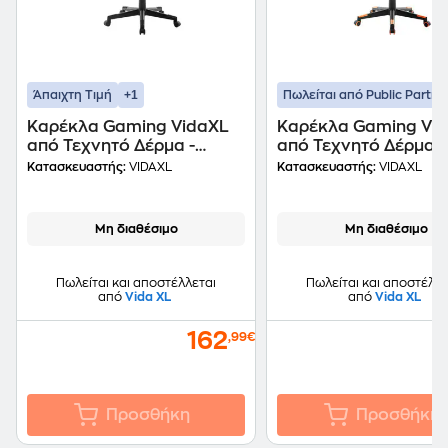
+1
Άπαιχτη Τιμή
Πωλείται από Public Partne
Καρέκλα Gaming VidaXL
Καρέκλα Gaming Vi
από Τεχνητό Δέρμα -
από Τεχνητό Δέρμα -
Λευκή/Ροζ
Μαύρη/Πορτοκαλί
Κατασκευαστής:
VIDAXL
Κατασκευαστής:
VIDAXL
Μη διαθέσιμο
Μη διαθέσιμο
Πωλείται και αποστέλλεται
Πωλείται και αποστέλλε
από
Vida XL
από
Vida XL
162
,99€
Προσθήκη
Προσθήκη