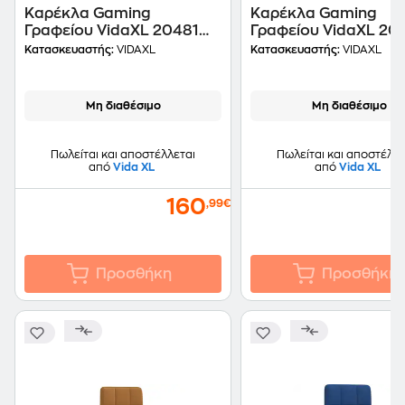
Καρέκλα Gaming
Καρέκλα Gaming
Γραφείου VidaXL 20481
Γραφείου VidaXL 20
από Τεχνητό Δέρμα -
από Τεχνητό Δέρμα -
Κατασκευαστής:
VIDAXL
Κατασκευαστής:
VIDAXL
Κόκκινη
Λευκή
Μη διαθέσιμο
Μη διαθέσιμο
Πωλείται και αποστέλλεται
Πωλείται και αποστέλλε
από
Vida XL
από
Vida XL
160
,99€
Προσθήκη
Προσθήκη