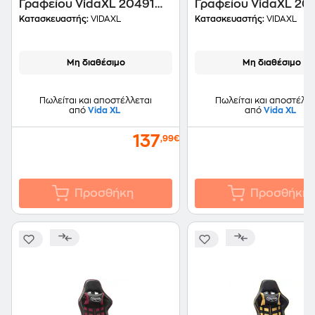
Γραφείου VidaXL 20491
Γραφείου VidaXL 20
από Τεχνητό Δέρμα -
από Τεχνητό Δέρμα -
Κατασκευαστής:
VIDAXL
Κατασκευαστής:
VIDAXL
Κόκκινη
Κόκκινη
Μη διαθέσιμο
Μη διαθέσιμο
Πωλείται και αποστέλλεται
Πωλείται και αποστέλλε
από
Vida XL
από
Vida XL
137
,99€
Προσθήκη
Προσθήκη