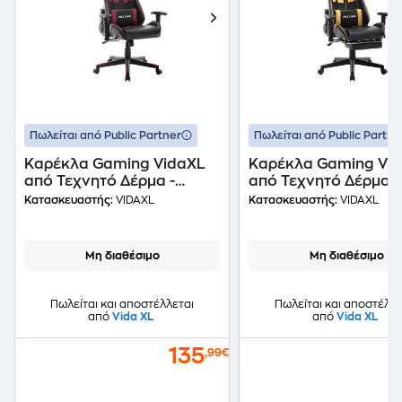
Πωλείται από Public Partner
Πωλείται από Public Partne
Καρέκλα Gaming VidaXL
Καρέκλα Gaming Vi
από Τεχνητό Δέρμα -
από Τεχνητό Δέρμα -
Μαύρη/Μπορντό
Μαύρη/Χρυσή
Κατασκευαστής:
VIDAXL
Κατασκευαστής:
VIDAXL
Μη διαθέσιμο
Μη διαθέσιμο
Πωλείται και αποστέλλεται
Πωλείται και αποστέλλε
από
Vida XL
από
Vida XL
135
,99€