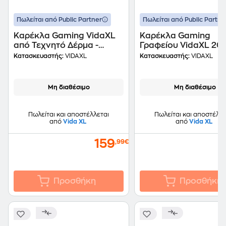
Πωλείται από Public Partner
Πωλείται από Public Partne
Καρέκλα Gaming VidaXL
Καρέκλα Gaming
από Τεχνητό Δέρμα -
Γραφείου VidaXL 20
Μαύρη/Χρυσή
από Τεχνητό Δέρμα -
Κατασκευαστής:
VIDAXL
Κατασκευαστής:
VIDAXL
Μη διαθέσιμο
Μη διαθέσιμο
Πωλείται και αποστέλλεται
Πωλείται και αποστέλλε
από
Vida XL
από
Vida XL
159
,99€
Προσθήκη
Προσθήκη