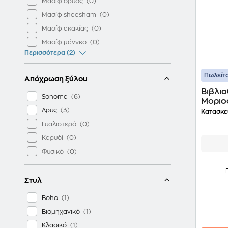
Μασίφ δρυός
Μασίφ sheesham
Μασίφ ακακίας
Μασίφ μάνγκο
Περισσότερα (2)
Πωλείτα
Απόχρωση ξύλου
Βιβλι
Sonoma
Μοριο
Λευκό
Δρυς
Κατασκε
Γυαλιστερό
Καρυδί
Φυσικό
Στυλ
Boho
Βιομηχανικό
Κλασικό