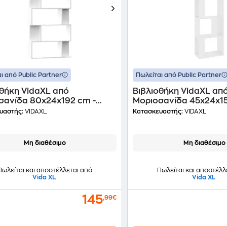
ι από Public Partner
Πωλείται από Public Partner
οθήκη VidaXL από
Βιβλιοθήκη VidaXL απ
σανίδα 80x24x192 cm -
Μοριοσανίδα 45x24x15
Λευκό
υαστής:
VIDAXL
Κατασκευαστής:
VIDAXL
Μη διαθέσιμο
Μη διαθέσιμο
Πωλείται και αποστέλλεται από
Πωλείται και αποστέλλ
Vida XL
Vida XL
145
,99€