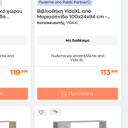
Πωλείται από Public Partner
ικό χώρου
Βιβλιοθήκη VidaXL από
ίδα
Μοριοσανίδα 100x24x94 cm -
η
Λευκό
Κατασκευαστής:
VIDAXL
Μη διαθέσιμο
εται από
Πωλείται και αποστέλλεται από
Vida XL
119
113
,99€
,99€
η
Προσθήκη