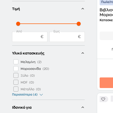
Πωλείτα
Τιμή
Βιβλι
Μοριο
Λευκό
Κατασκε
Από
Έως
€
€
Υλικό κατασκευής
Μελαμίνη
Μοριοσανίδα
Ξύλο
MDF
Μέταλλο
Περισσότερα (4)
Ιδανικό για