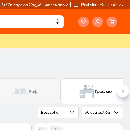
Εξέλιξη παραγγελίας
Service από 20'
Ράφι
Γραφείο
Best seller
36 ανά σελίδα