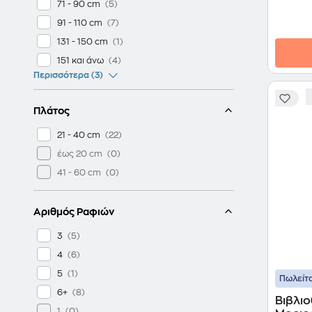
71 - 90 cm
91 - 110 cm
131 - 150 cm
151 και άνω
Περισσότερα (3)
Πλάτος
21 - 40 cm
έως 20 cm
41 - 60 cm
Αριθμός Ραφιών
3
4
5
Πωλείτα
6+
Βιβλι
1