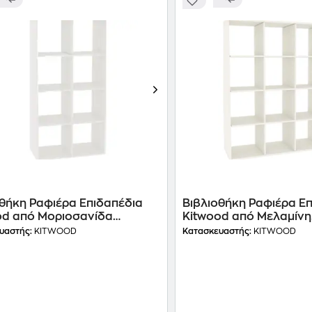
οθήκη Ραφιέρα Επιδαπέδια
Βιβλιοθήκη Ραφιέρα Ε
od από Μοριοσανίδα
Kitwood από Μελαμίνη
x144cm - Λευκή
143x40x144cm - Λευκ
υαστής:
KITWOOD
Κατασκευαστής:
KITWOOD