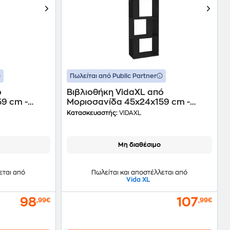
Πωλείται από Public Partner
ό
Βιβλιοθήκη VidaXL από
9 cm -
Μοριοσανίδα 45x24x159 cm -
Μαύρο
Κατασκευαστής:
VIDAXL
Μη διαθέσιμο
εται από
Πωλείται και αποστέλλεται από
Vida XL
98
107
,99€
,99€