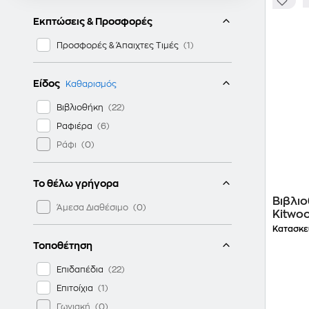
Εκπτώσεις & Προσφορές
Προσφορές & Άπαιχτες Τιμές
Είδος
Καθαρισμός
Βιβλιοθήκη
Ραφιέρα
Ράφι
Το θέλω γρήγορα
Βιβλι
Άμεσα Διαθέσιμο
Kitwo
74x40
Κατασκε
Τοποθέτηση
Επιδαπέδια
Επιτοίχια
Γωνιακή