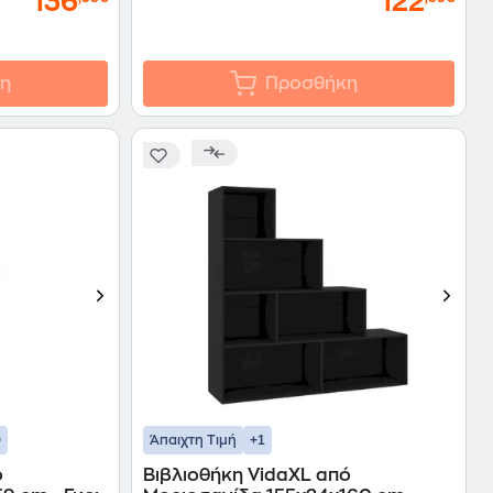
136
122
η
Προσθήκη
+1
Άπαιχτη Τιμή
ό
Βιβλιοθήκη VidaXL από