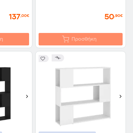
137
50
,00€
,90€
η
Προσθήκη