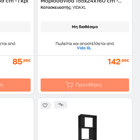
9 cm - Γκρι
Μοριοσανίδα 155x24x160 cm -
Μαύρο
Κατασκευαστής:
VIDAXL
Μη διαθέσιμο
εται από
Πωλείται και αποστέλλεται από
Vida XL
85
142
,99€
,99€
η
Προσθήκη