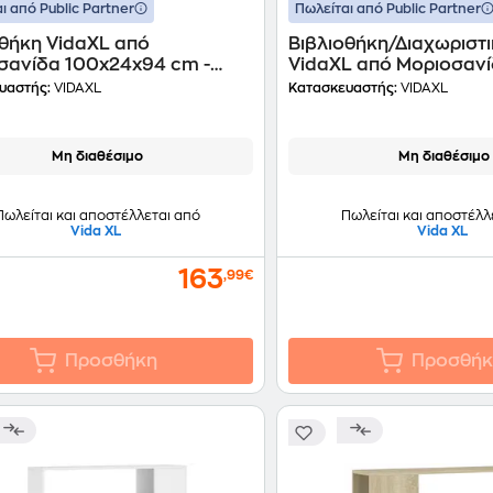
ι από Public Partner
Πωλείται από Public Partner
οθήκη VidaXL από
Βιβλιοθήκη/Διαχωριστ
σανίδα 100x24x94 cm -
VidaXL από Μοριοσαν
/Γυαλιστερό
100x24x124cm - Μαύρ
υαστής:
VIDAXL
Κατασκευαστής:
VIDAXL
Μη διαθέσιμο
Μη διαθέσιμο
Πωλείται και αποστέλλεται από
Πωλείται και αποστέλλ
Vida XL
Vida XL
163
,99€
Προσθήκη
Προσθήκ