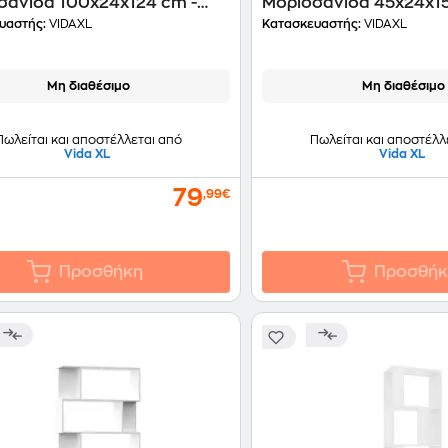
σανίδα 100x24x124 cm -
Μοριοσανίδα 45x24x15
 Sonoma
υαστής:
VIDAXL
Κατασκευαστής:
VIDAXL
Μη διαθέσιμο
Μη διαθέσιμο
Πωλείται και αποστέλλεται από
Πωλείται και αποστέλλ
Vida XL
Vida XL
79
,99€
Προσθήκη
Προσθήκ