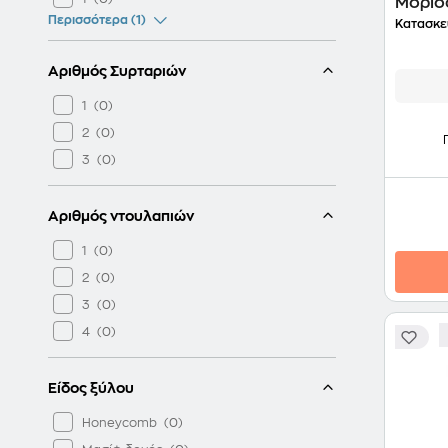
Μοριο
Περισσότερα (1)
Δρυς/
Κατασκε
Αριθμός Συρταριών
1
2
3
Αριθμός ντουλαπιών
1
2
3
4
Είδος ξύλου
Honeycomb