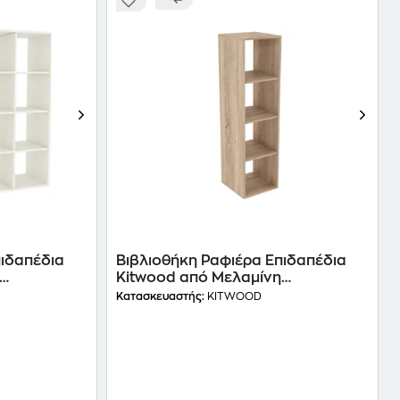
πιδαπέδια
Βιβλιοθήκη Ραφιέρα Επιδαπέδια
Kitwood από Μελαμίνη
ή
39x40x144cm - Sonoma/Δρυς
Κατασκευαστής:
KITWOOD