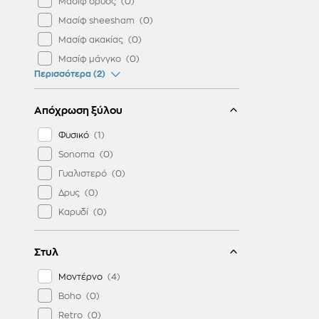
Μασίφ δρυός
Μασίφ sheesham
Μασίφ ακακίας
Μασίφ μάνγκο
Περισσότερα (2)
Απόχρωση ξύλου
Φυσικό
Sonoma
Γυαλιστερό
Δρυς
Καρυδί
Στυλ
Μοντέρνο
Boho
Retro