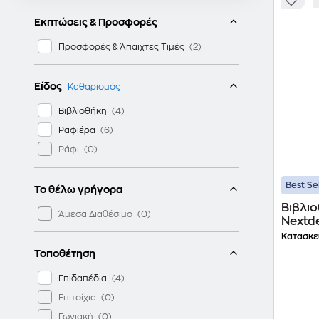
Εκπτώσεις & Προσφορές
Προσφορές & Άπαιχτες Τιμές
Είδος
Καθαρισμός
Βιβλιοθήκη
Ραφιέρα
Ράφι
Best Se
Το θέλω γρήγορα
Βιβλι
Άμεσα Διαθέσιμο
Nextd
Κατασκε
Τοποθέτηση
Επιδαπέδια
Επιτοίχια
Γωνιακή