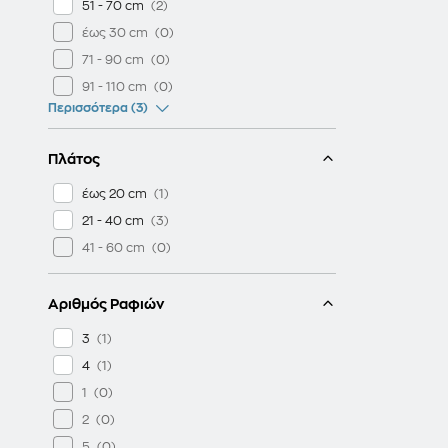
51 - 70 cm
έως 30 cm
71 - 90 cm
91 - 110 cm
Περισσότερα (3)
Πλάτος
έως 20 cm
21 - 40 cm
41 - 60 cm
Αριθμός Ραφιών
3
4
1
2
5