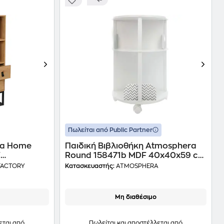
Πωλείται από Public Partner
ια Home
Παιδική Βιβλιοθήκη Atmosphera
F
Round 158471b MDF 40x40x59 cm
/Μαύρη
- Λευκό / Γκρι
FACTORY
Κατασκευαστής:
ATMOSPHERA
Μη διαθέσιμο
εται από
Πωλείται και αποστέλλεται από