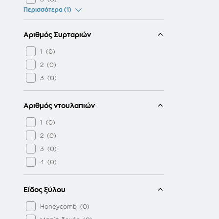
Περισσότερα (1)
Αριθμός Συρταριών
1
2
3
Αριθμός ντουλαπιών
1
2
3
4
Είδος ξύλου
Honeycomb