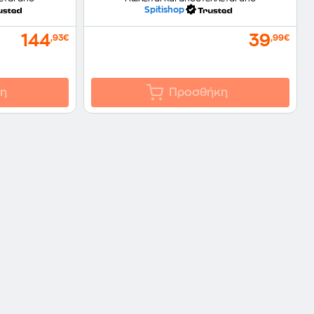
Spitishop
144
39
,93€
,99€
η
Προσθήκη