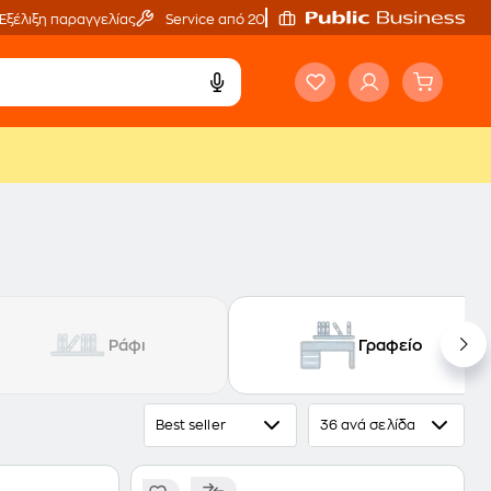
Εξέλιξη παραγγελίας
Service από 20'
Ράφι
Γραφείο
Best seller
36 ανά σελίδα