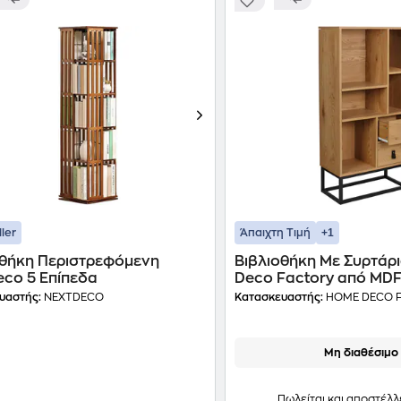
+1
ller
Άπαιχτη Τιμή
οθήκη Περιστρεφόμενη
Βιβλιοθήκη Με Συρτάρ
eco 5 Επίπεδα
Deco Factory από MD
60x29x120cm - Καφέ
υαστής:
NEXTDECO
Κατασκευαστής:
HOME DECO 
Μη διαθέσιμο
Πωλείται και αποστέλλ