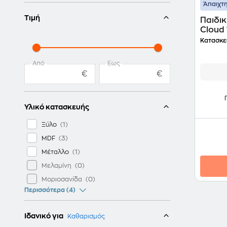
Άπαιχτη
Τιμή
Παιδι
Cloud
- Λευ
Κατασκε
Από
Έως
€
€
Υλικό κατασκευής
Ξύλο
MDF
Μέταλλο
Μελαμίνη
Μοριοσανίδα
Περισσότερα (4)
Ιδανικό για
Καθαρισμός