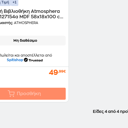
+1
 Τιμή
κή Βιβλιοθήκη Atmosphera
 127154a MDF 58x18x100 cm
κό
υαστής:
ATMOSPHERA
Μη διαθέσιμο
Πωλείται και αποστέλλεται από
Spitishop
49
,99€
Προσθήκη
Είδες 4 από 4 προ