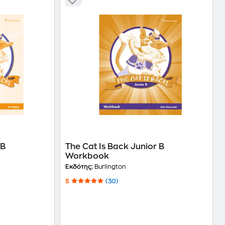
 B
The Cat Is Back Junior B
Workbook
Εκδότης:
Burlington
5
(30)