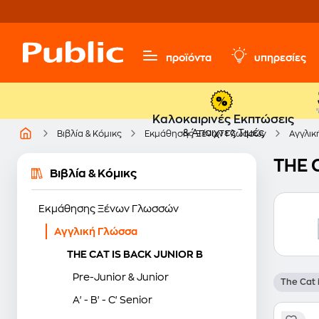
προϊόντα
υπηρεσίες
Καλοκαιρινές Εκπτώσεις
& Άπαιχτες Τιμές
Βιβλία & Κόμικς
Εκμάθησης Ξένων Γλωσσών
Αγγλικ
THE 
Βιβλία & Κόμικς
Εκμάθησης Ξένων Γλωσσών
Αγγλική Γλώσσα
THE CAT IS BACK JUNIOR B
Pre-Junior & Junior
The Cat 
A' - B' - C' Senior