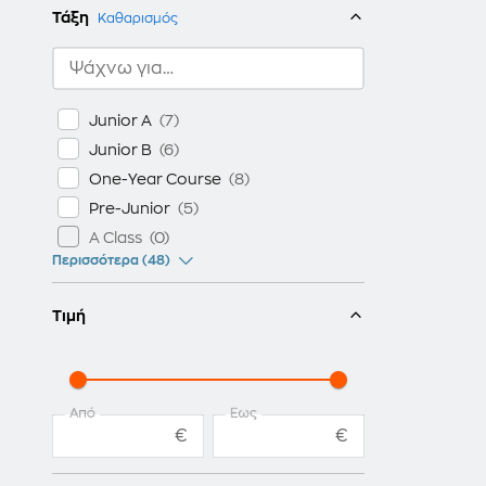
Lucky Stars
Τάξη
Καθαρισμός
New Round-Up
Olly the Owl
Our Town
Junior A
Our World
Junior B
Ricco and Me
One-Year Course
Rusty
Pre-Junior
Smart
A Class
Smiles
Περισσότερα (48)
Super Minds
The Cat is Back
Τιμή
Top Team
Yeti! And Friends
York Islands Gold
Από
Έως
Young Stars
€
€
iWonder
#English