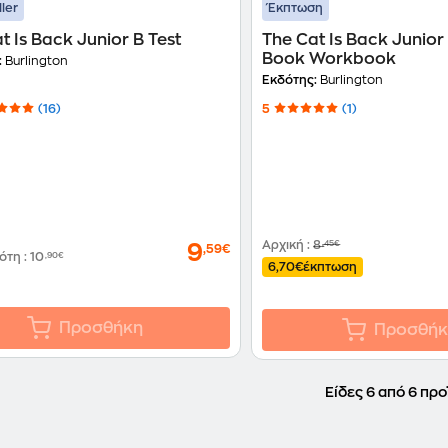
ller
Έκπτωση
t Is Back Junior B Test
The Cat Is Back Junior
Book Workbook
:
Burlington
Εκδότης:
Burlington
(16)
5
(1)
Αρχική
:
8
,45€
9
,59€
δότη
:
10
,90€
6,70€
έκπτωση
Προσθήκη
Προσθήκ
Είδες 6 από 6 προ