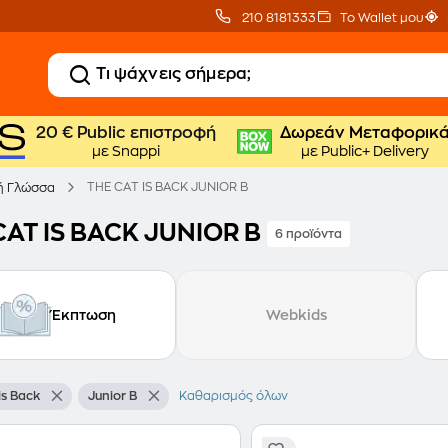
210 8181333
Το Wallet μου
20 € Public επιστροφή
Δωρεάν Μεταφορικ
με Snappi
με Public+ Delivery
THE CAT IS BACK JUNIOR B
ή Γλώσσα
CAT IS BACK JUNIOR B
6 προϊόντα
Έκπτωση
Webkids
is Back
Junior B
Καθαρισμός όλων