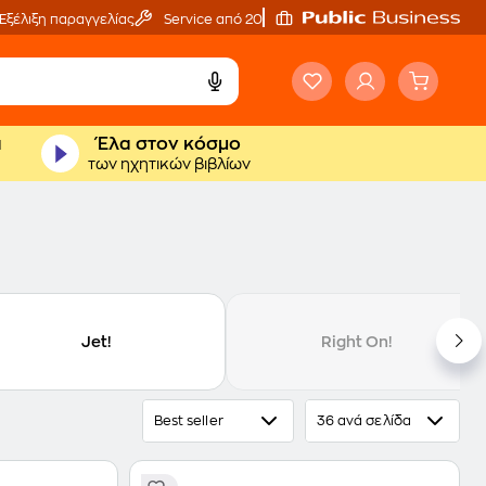
Εξέλιξη παραγγελίας
Service από 20'
ά
Έλα στον κόσμο
των ηχητικών βιβλίων
Jet!
Right On!
Best seller
36 ανά σελίδα