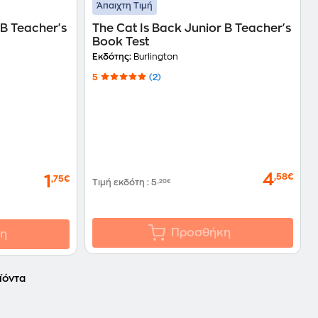
Άπαιχτη Τιμή
 B Teacher's
The Cat Is Back Junior B Teacher's
Book Test
Εκδότης:
Burlington
5
(2)
4
,58€
1
,75€
Τιμή εκδότη
:
5
,20€
Προσθήκη
η
ϊόντα