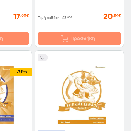
17
20
,60€
,94€
Τιμή εκδότη
:
23
,80€
η
Προσθήκη
-79%