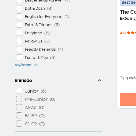
Best Friends Forever
Best Se
Dot & Dash
The Ca
English for Everyone
Εκδότης
Extra & Friends
Fairyland
4.8
Follow Us
Freddy & Friends
Fun with Fizz
Λιγότερα
Greenman and the Magic Forest
Happy Kids
Τιμή εκ
Επίπεδο
Happy Toons
Happytoons
Junior
Hobbyville
Pre-Junior
Hooray! Let's Play!
A1-A2
I Like English
B1-B2
Jet!
C1-C2
Junior Smarties