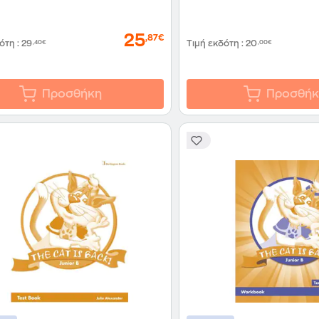
25
,87€
δότη
:
29
,40€
Τιμή εκδότη
:
20
,00€
Προσθήκη
Προσθήκ