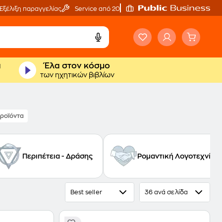
Εξέλιξη παραγγελίας
Service από 20'
ά
Έλα στον κόσμο
των ηχητικών βιβλίων
προϊόντα
Περιπέτεια - Δράσης
Ρομαντική Λογοτεχνία
Best seller
36 ανά σελίδα