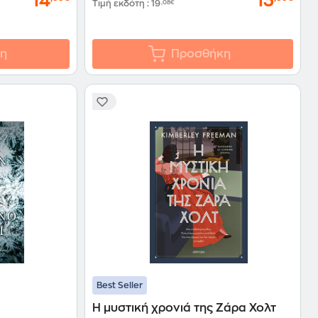
14
13
Τιμή εκδότη
:
19
,08€
η
Προσθήκη
Best Seller
Η μυστική χρονιά της Ζάρα Χολτ