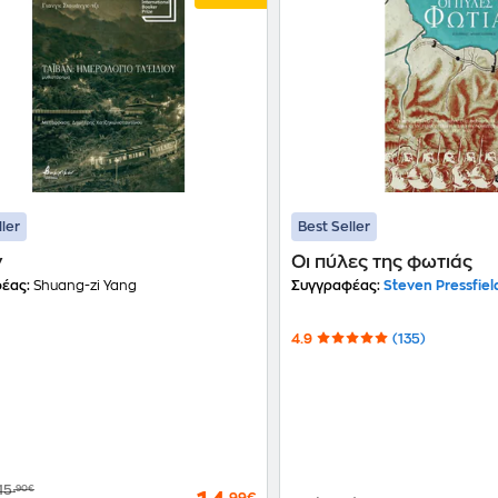
ller
Best Seller
ν
Οι πύλες της φωτιάς
έας:
Shuang-zi Yang
Συγγραφέας:
Steven Pressfiel
4.9
(135)
15
,90€
,99€