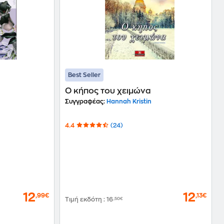
Best Seller
Ο κήπος του χειμώνα
Συγγραφέας:
Hannah Kristin
4.4
(24)
12
12
,99€
,13€
Τιμή εκδότη
:
16
,50€