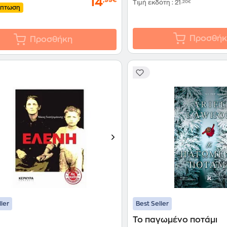
14
Τιμή εκδότη
:
21
,20€
κπτωση
Προσθήκ
Προσθήκη
ller
Best Seller
Το παγωμένο ποτάμι