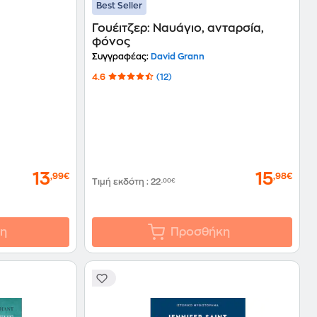
Best Seller
Γουέιτζερ: Ναυάγιο, ανταρσία,
φόνος
Συγγραφέας:
David Grann
4.6
(12)
13
15
,99€
,98€
Τιμή εκδότη
:
22
,00€
η
Προσθήκη