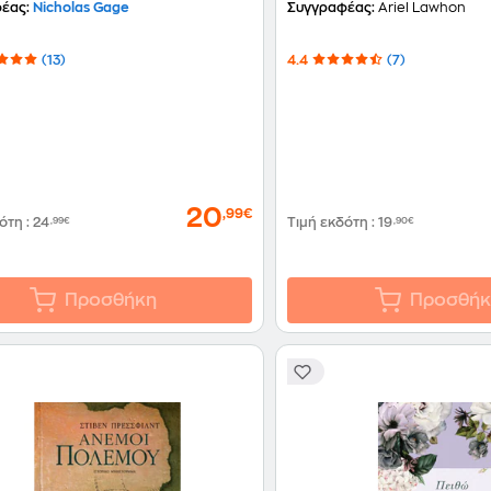
έας:
Nicholas Gage
Συγγραφέας:
Ariel Lawhon
(13)
4.4
(7)
20
,99€
δότη
:
24
,99€
Τιμή εκδότη
:
19
,90€
Προσθήκη
Προσθήκ