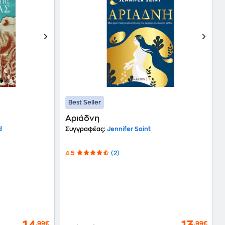
Best Seller
Αριάδνη
d
Συγγραφέας:
Jennifer Saint
4.5
(2)
,99€
,99€