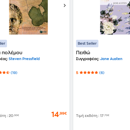
ller
Best Seller
ι πολέμου
Πειθώ
έας:
Steven Pressfield
Συγγραφέας:
Jane Austen
(19)
5
(6)
14
,99€
δότη
:
20
,50€
Τιμή εκδότη
:
17
,70€