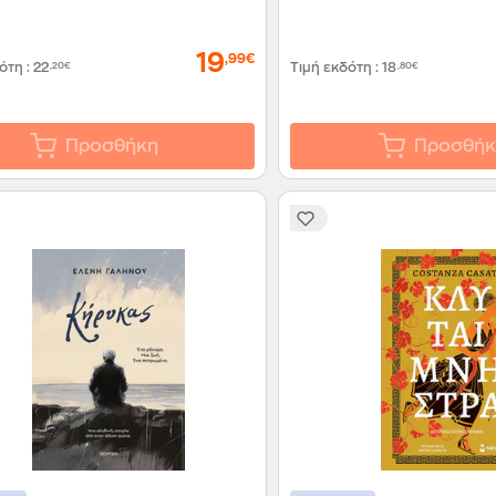
19
,99€
δότη
:
22
,20€
Τιμή εκδότη
:
18
,80€
Προσθήκη
Προσθήκ