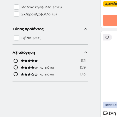
0,91€
έ
Μαλακό εξώφυλλο
Σκληρό εξώφυλλο
Τύπος προϊόντος
Βιβλίο
Αξιολόγηση
53
159
και πάνω
173
και πάνω
Best Se
Ελένη