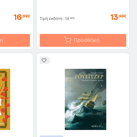
16
13
,99€
,99€
Τιμή εκδότη
:
14
,62€
η
Προσθήκη