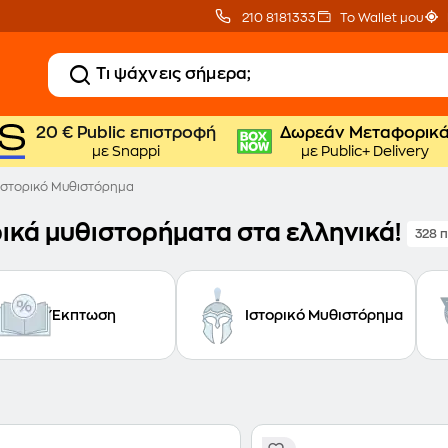
210 8181333
Το Wallet μου
20 € Public επιστροφή
Δωρεάν Μεταφορικ
με Snappi
με Public+ Delivery
Ιστορικό Μυθιστόρημα
ρικά μυθιστορήματα στα ελληνικά!
328 
Έκπτωση
Ιστορικό Μυθιστόρημα