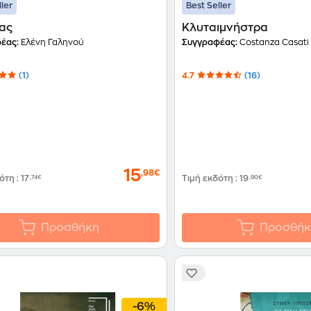
ller
Best Seller
ας
Κλυταιμνήστρα
έας:
Ελένη Γαληνού
Συγγραφέας:
Costanza Casati
(1)
4.7
(16)
15
,98€
δότη
:
17
,74€
Τιμή εκδότη
:
19
,90€
Προσθήκη
Προσθήκ
-6%