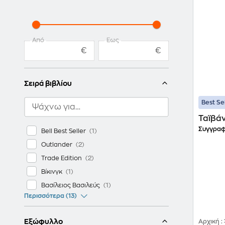
Από
Έως
€
€
Σειρά βιβλίου
Best Se
Ταϊβά
Συγγραφ
Bell Best Seller
Outlander
Trade Edition
Βίκινγκ
Βασίλειος Βασιλεύς
Περισσότερα (13)
Εξώφυλλο
Αρχική
: