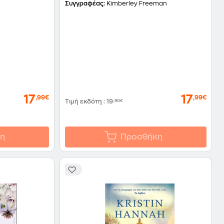
Συγγραφέας:
Kimberley Freeman
17
17
,99€
,99€
Τιμή εκδότη
:
19
,90€
η
Προσθήκη