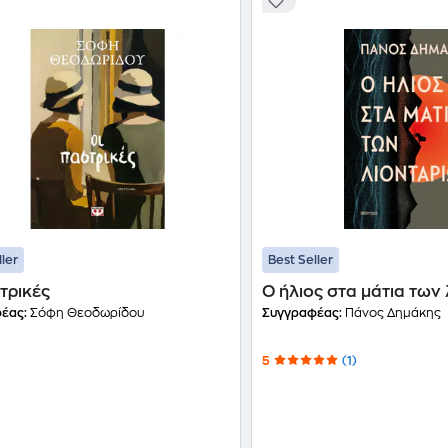
ller
Best Seller
τρικές
Ο ήλιος στα μάτια των
έας:
Σόφη Θεοδωρίδου
Συγγραφέας:
Πάνος Δημάκης
5
(1)