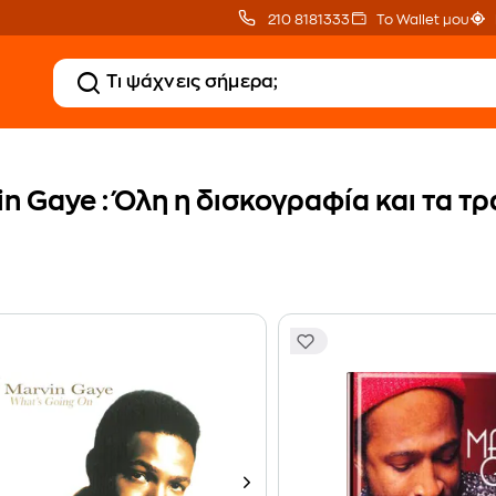
210 8181333
Το Wallet μου
n Gaye : Όλη η δισκογραφία και τα τ