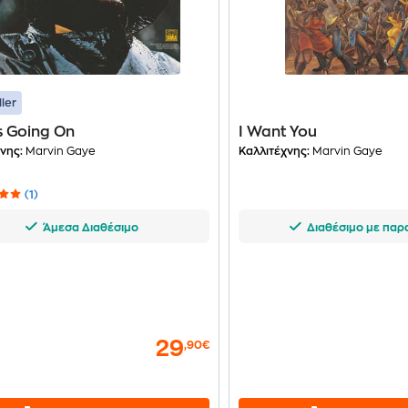
ller
s Going On
I Want You
νης:
Marvin Gaye
Καλλιτέχνης:
Marvin Gaye
(1)
Άμεσα Διαθέσιμο
Διαθέσιμο με παρ
29
,90€