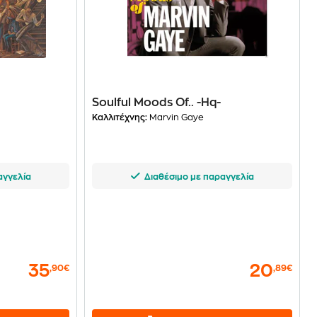
Soulful Moods Of.. -Hq-
Καλλιτέχνης:
Marvin Gaye
αγγελία
Διαθέσιμο με παραγγελία
35
20
,90€
,89€