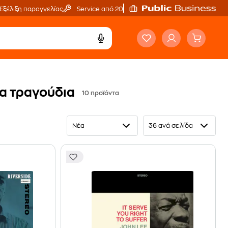
Εξέλιξη παραγγελίας
Service από 20'
τα τραγούδια
10 προϊόντα
Νέα
36 ανά σελίδα