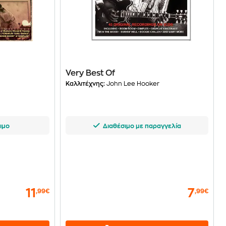
Very Best Of
r
Καλλιτέχνης:
John Lee Hooker
ιμο
Διαθέσιμο με παραγγελία
11
7
,99€
,99€