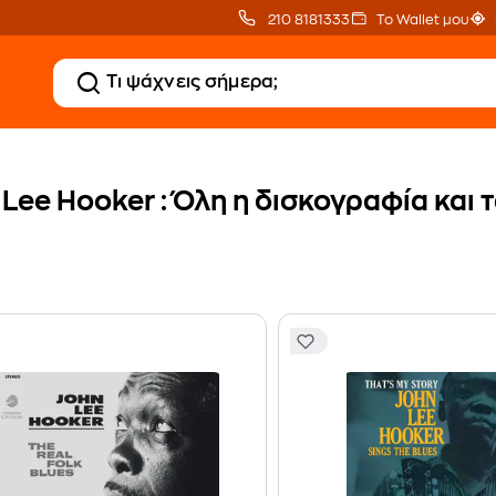
210 8181333
Το Wallet μου
Lee Hooker : Όλη η δισκογραφία και 