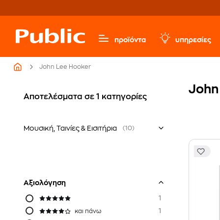
προϊόντα
υπηρεσίες
John Lee Hooker
John 
Αποτελέσματα σε 1 κατηγορίες
Μουσική, Ταινίες & Εισιτήρια
(10)
Ξένο Ρεπερτόριο
Δίσκοι Βινυλίου LP
Αξιολόγηση
1
1
και πάνω