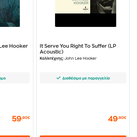
 Lee Hooker
It Serve You Right To Suffer (LP
Acoustic)
r
Καλλιτέχνης:
John Lee Hooker
ιμο
Διαθέσιμο με παραγγελία
59
49
,90€
,90€