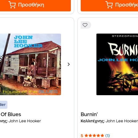
Προσθήκη
Προσθήκ
ller
Of Blues
Burnin'
νης:
John Lee Hooker
Καλλιτέχνης:
John Lee Hooke
5
(1)