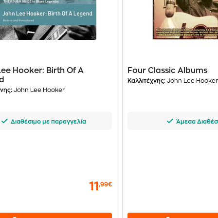
ee Hooker: Birth Of A
Four Classic Albums
d
Καλλιτέχνης:
John Lee Hooke
νης:
John Lee Hooker
Διαθέσιμο με παραγγελία
Άμεσα Διαθέσ
11
,99€